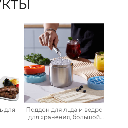
кты
ь для
Поддон для льда и ведро
для хранения, большой
ный
круглый лоток для