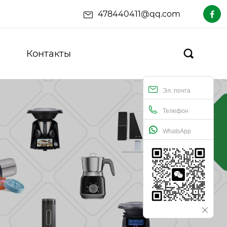
478440411@qq.com

Контакты

Эл. почта
Телефон
WhatsApp