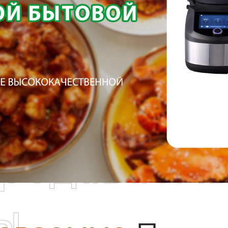
родаваем
ы