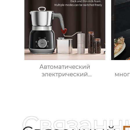
для переодевания
фабрика зеркал
Автоматический
электрический
мно
вспениватель молока для
кухо
подогрева молока,
Вт м
подогрева шоколада,
сен
корпус из матовой
нержавеющей стали,
мно
Связанн
домашний пароварочный
ку
аппарат для молока