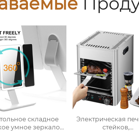
аваемые
Проду
тольное складное
Электрическая печ
кое умное зеркало
стейков,
для макияжа со
Профессиональ