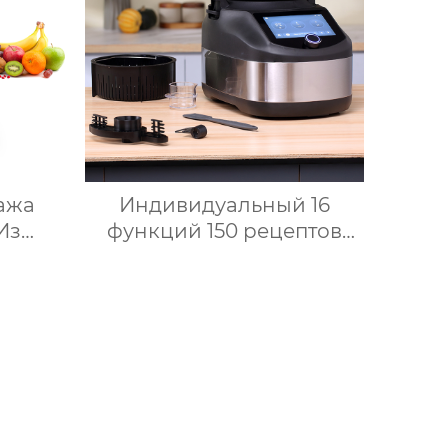
очный
ока
ажа
Индивидуальный 16
Из
функций 150 рецептов
али
Home Bimby Smart Small
айн
Kitchen Appliance
ьный
Электрический
Робот
многофункциональный
кухонный комбайн
Термопроцессор