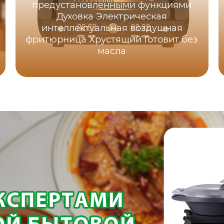
предустановленными функциями
Духовка Электрическая
интеллектуальная воздушная
фритюрница Хрустящий Готовит без
масла