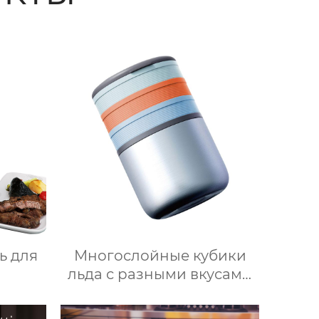
ь для
Многослойные кубики
льда с разными вкусами
ный
своими руками 2 в 1
ь для
форма для льда и