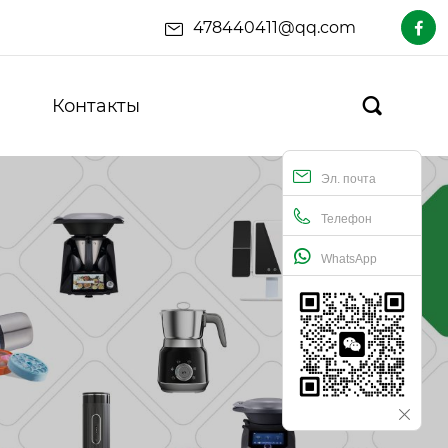
478440411@qq.com

Контакты

Эл. почта
Телефон
WhatsApp