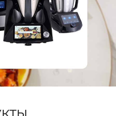
ые
кты