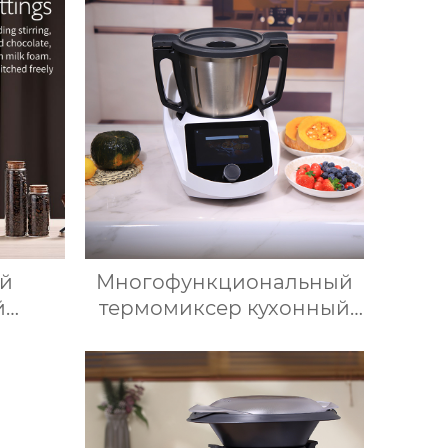
нице,
ведерко для хранения
ь,
форма для ведерка для
атура
льда
щая
ий
Многофункциональный
й
термомиксер кухонный
ка для
робот измельчитель
ка,
умные кухонные
ада,
комбайны термомиксер
вой
Китай для продажи с
ли,
мясорубкой и Wi-Fi