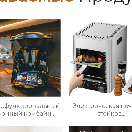
гофункциональный
Электрическая печ
хонный комбайн
стейков,
момиксер Машина
Профессиональ
приготовления пищи
коммерческий грил