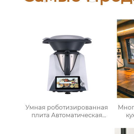
Умная роботизированная
Мно
плита Автоматическая
ку
машина для
Тер
приготовления пищи
для 