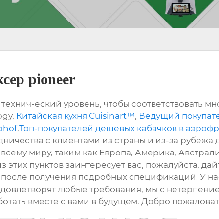
ер pioneer
технич-еский уровень, чтобы соответствовать м
ogy,
Китайская кухня Cuisinart™
,
Ведущий покупате
bhof
,
Топ-покупателей дешевых кабачков в аэроф
ичества с клиентами из страны и из-за рубежа д
всему миру, таким как Европа, Америка, Австралия
з этих пунктов заинтересует вас, пожалуйста, дай
после получения подробных спецификаций. У на
удовлетворят любые требования, мы с нетерпен
отать вместе с вами в будущем. Добро пожаловат