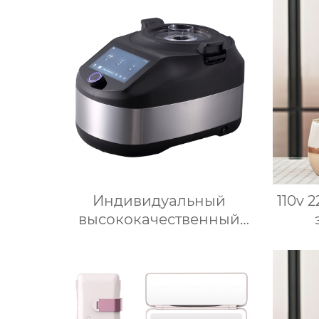
Интеллектуальный Робот
для приготовления пищи
для дома
Индивидуальный
110v 
высококачественный
электрический кухонный
всп
многофункциональный
но
робот для приготовления
мо
пищи, кухонный комбайн,
приг
блендер, тепловизор