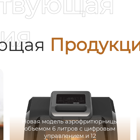
ствующая
ия
ующая
Продукц
Новая модель аэрофритюрницы
объемом 6 литров с цифровым
управлением и 12