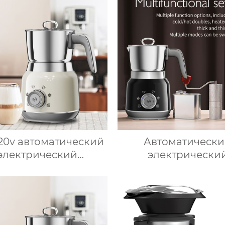
Медленное
стейков на столеш
приготовление
10-слойный грил
Постоянная темпер
800℃, Нержавею
сталь
220v автоматический
Автоматическ
электрический
электрически
ениватель молока
вспениватель моло
вый вспениватель
подогрева моло
лока машина для
подогрева шокол
отовления горячего
корпус из мато
шоколада
нержавеющей ста