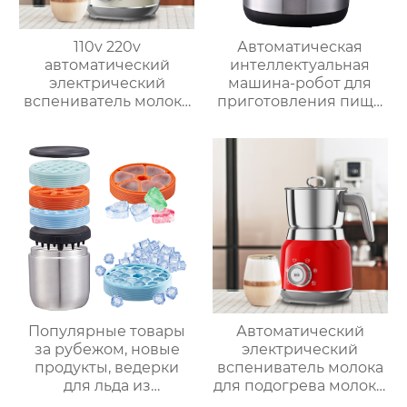
110v 220v
Автоматическая
автоматический
интеллектуальная
электрический
машина-робот для
вспениватель молока
приготовления пищи
новый вспениватель
коммерческая
молока машина для
машина для
приготовления
приготовления
горячего шоколада
овощей Термомиксер
Популярные товары
Автоматический
за рубежом, новые
электрический
продукты, ведерки
вспениватель молока
для льда из
для подогрева молока,
нержавеющей стали,
подогрева шоколада,