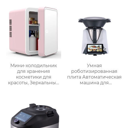
изоляционные
корпус из матовой
ведерки,
нержавеющей стали,
многослойное
домашний
приготовление льда,
пароварочный
быстрое
аппарат для молока
высвобождение,
бытовые
льдогенераторы
Мини-холодильник
Умная
для хранения
роботизированная
косметики для
плита Автоматическая
красоты, Зеркальный
машина для
Автомобильный офис,
приготовления пищи
Фруктовый напиток,
Интеллектуальный
грудное молоко,
Робот для
автомобильный мини-
приготовления пищи
холодильник
для дома