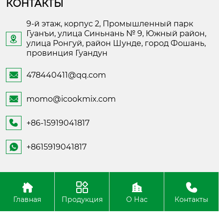
КОНТАКТЫ
9-й этаж, корпус 2, Промышленный парк
Гуанъи, улица Синьнань № 9, Южный район,

улица Ронгуй, район Шунде, город Фошань,
провинция Гуандун
478440411@qq.com

momo@icookmix.com

+86-15919041817

+8615919041817

Copyright ©Foshan Shunde Fusheng Electronic
Technology
Главная
Продукция
О Нас
Контакты