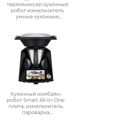
термомиксер кухонный
робот измельчитель
умные кухонные
комбайны
термомиксер Китай
для продажи с
мясорубкой и Wi-Fi
Кухонный комбайн-
робот Smart All-In-One:
плита, измельчитель,
пароварка,
соковыжималка,
блендер, кипяток,
замешивание,
взвешивание