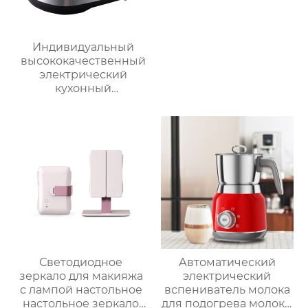
Индивидуальный
высококачественный
электрический
кухонный
многофункциональный
робот для
приготовления пищи,
кухонный комбайн,
блендер, тепловизор
Светодиодное
Автоматический
зеркало для макияжа
электрический
с лампой настольное
вспениватель молока
настольное зеркало
для подогрева молока,