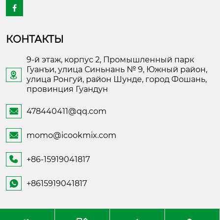

КОНТАКТЫ
9-й этаж, корпус 2, Промышленный парк
Гуанъи, улица Синьнань № 9, Южный район,

улица Ронгуй, район Шунде, город Фошань,
провинция Гуандун
478440411@qq.com

momo@icookmix.com

+86-15919041817

+8615919041817
