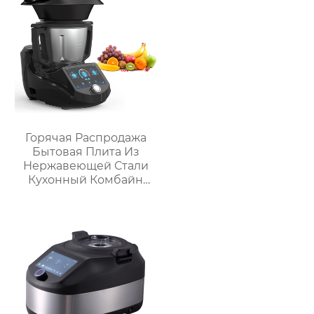
приготовления пищи
Электрическая
для дома
интеллектуальная
воздушная
фритюрница
Хрустящий Готовит
без масла
Горячая Распродажа
Бытовая Плита Из
Нержавеющей Стали
Кухонный Комбайн
Многофункциональный
Кухонный Комбайн
Робот De Cocina