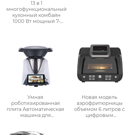
13 в 1
многофункциональный
кухонный комбайн
1000 Вт мощный 7-
дюймовый сенсорный
кухонный комбайн
многофункциональный
кухонный комбайн
Умная
Новая модель
роботизированная
аэрофритюрницы
плита Автоматическая
объемом 6 литров с
машина для
цифровым
приготовления пищи
управлением и 12
Интеллектуальный
предустановленными
Робот для
функциями Духовка