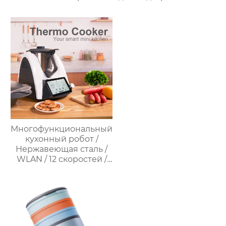
для спальни
подогрева шоколада,
заполняет свет
корпус из матовой
складное
нержавеющей стали,
косметическое
домашний
зеркало для
пароварочный
переодевания
аппарат для молока
фабрика зеркал
Многофункциональный
кухонный робот /
Нержавеющая сталь /
WLAN / 12 скоростей /
37°C – 160°C /
Программируемый /
Предустановленные
рецепты / Миксер