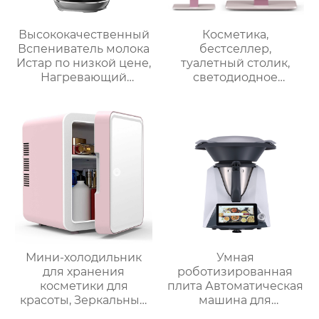
Высококачественный
Косметика,
Вспениватель молока
бестселлер,
Истар по низкой цене,
туалетный столик,
Нагревающий
светодиодное
молочную кофейную
освещение, дорожное
пену, Электрический
зеркало для макияжа,
Вспениватель молока
тройное
увеличительное
зеркало для макияжа
с подсветкой
Мини-холодильник
Умная
для хранения
роботизированная
косметики для
плита Автоматическая
красоты, Зеркальный
машина для
Автомобильный офис,
приготовления пищи