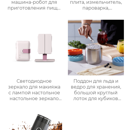
машина-робот для
плита, измельчитель,
приготовления пищи
пароварка,
коммерческая
соковыжималка,
машина для
блендер, кипяток,
приготовления
замешивание,
овощей Термомиксер
взвешивание
Светодиодное
Поддон для льда и
зеркало для макияжа
ведро для хранения,
с лампой настольное
большой круглый
настольное зеркало
лоток для кубиков
для спальни
льда из пищевого
заполняет свет
силикона с крышкой,
складное
изготовленный на
косметическое
заказ
зеркало для