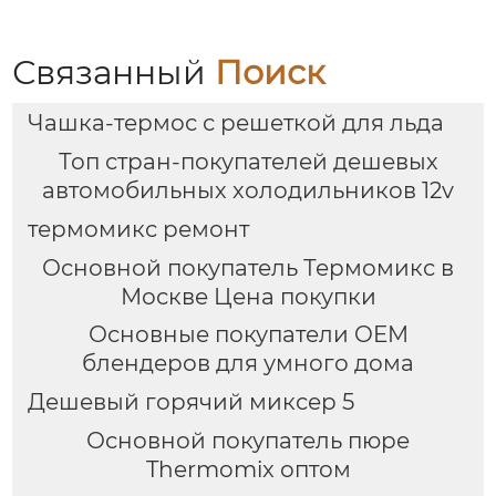
Фруктовый напиток,
Интеллектуальный
грудное молоко,
Робот для
автомобильный мини-
приготовления пищи
Связанный
Поиск
холодильник
для дома
Чашка-термос с решеткой для льда
Топ стран-покупателей дешевых
автомобильных холодильников 12v
термомикс ремонт
Основной покупатель Термомикс в
Москве Цена покупки
Основные покупатели OEM
блендеров для умного дома
Дешевый горячий миксер 5
Основной покупатель пюре
Thermomix оптом