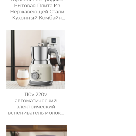
Бытовая Плита Из
Нержавеющей Стали
Кухонный Комбайн
Многофункциональный
Кухонный Комбайн
Робот De Cocina
110v 220v
автоматический
электрический
вспениватель молока
новый вспениватель
молока машина для
приготовления