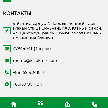
КОНТАКТЫ
9-й этаж, корпус 2, Промышленный парк
Гуанъи, улица Синьнань № 9, Южный район,

улица Ронгуй, район Шунде, город Фошань,
провинция Гуандун
478440411@qq.com

momo@icookmix.com

+86-15919041817

+8615919041817

Copyright ©Foshan Shunde Fusheng Electronic