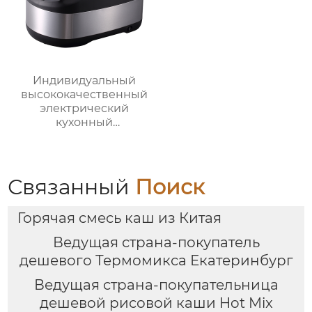
Индивидуальный
высококачественный
электрический
кухонный
многофункциональный
робот для
приготовления пищи,
кухонный комбайн,
Связанный
Поиск
блендер, тепловизор
Горячая смесь каш из Китая
Ведущая страна-покупатель
дешевого Термомикса Екатеринбург
Ведущая страна-покупательница
дешевой рисовой каши Hot Mix