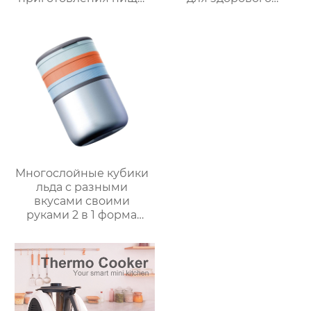
коммерческая
приготовления пищи
машина для
с низким
приготовления
содержанием жира
овощей Термомиксер
электрическая
воздушная
фритюрница Тостер
духовка воздушная
фритюрница
Многослойные кубики
льда с разными
вкусами своими
руками 2 в 1 форма
для льда и ведерко
для хранения форма
для ведерка для льда