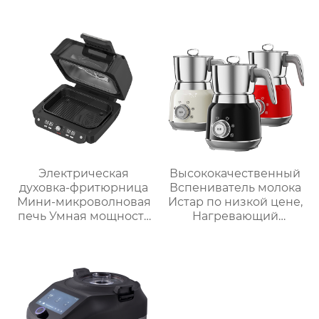
пищи Медленное
приготовление
Электрическая
Высококачественный
духовка-фритюрница
Вспениватель молока
Мини-микроволновая
Истар по низкой цене,
печь Умная мощность
Нагревающий
Безмасляная глубокая
молочную кофейную
с умной плитой
пену, Электрический
серебристого цвета с
Вспениватель молока
цифровым ЖК-
дисплеем объемом 6
литров двойной