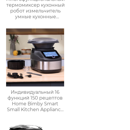
термомиксер кухонный
робот измельчитель
умные кухонные
комбайны
термомиксер Китай
для продажи с
мясорубкой и Wi-Fi
Индивидуальный 16
функций 150 рецептов
Home Bimby Smart
Small Kitchen Appliance
Электрический
многофункциональный
кухонный комбайн