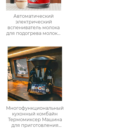
Автоматический
электрический
вспениватель молока
для подогрева молока,
подогрева шоколада,
корпус из матовой
нержавеющей стали,
домашний
пароварочный
аппарат для молока
Многофункциональный
кухонный комбайн
Термомиксер Машина
для приготовления