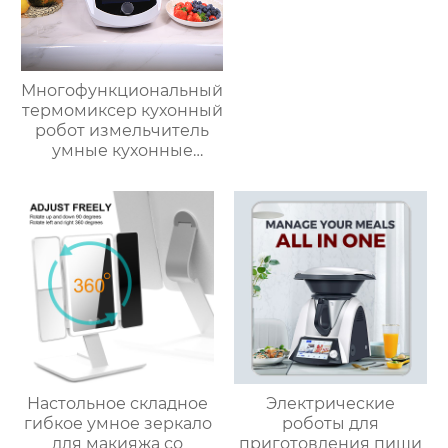
Многофункциональный
термомиксер кухонный
робот измельчитель
умные кухонные
комбайны
термомиксер Китай
для продажи с
мясорубкой и Wi-Fi
Настольное складное
Электрические
гибкое умное зеркало
роботы для
для макияжа со
приготовления пищи