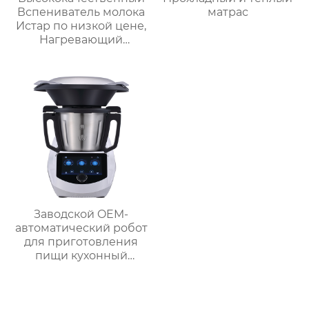
Вспениватель молока
матрас
Истар по низкой цене,
Нагревающий
молочную кофейную
пену, Электрический
Вспениватель молока
Заводской OEM-
автоматический робот
для приготовления
пищи кухонный
комбайн кухонный
робот-миксер с чашей
объемом 3,5 л робот