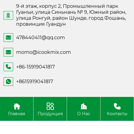
9-й этаж, корпус 2, Промышленный парк
Гуанъи, улица Синьнань № 9, Южный район,

улица Ронгуй, район Шунде, город Фошань,
провинция Гуандун
478440411@qq.com

momo@icookmix.com

+86-15919041817

+8615919041817

Copyright ©Foshan Shunde Fusheng Electronic
Technology
Главная
Продукция
О Нас
Контакты