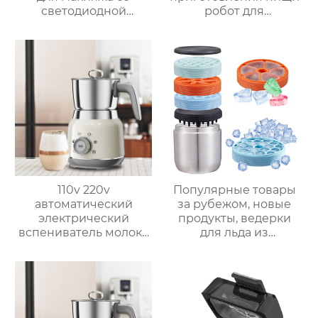
светодиодной
робот для
подсветкой
приготовления пищи
кухня Китай
высокоскоростной
супница кухонный
комбайн кухонная
техника Термомиксер
110v 220v
Популярные товары
автоматический
за рубежом, новые
электрический
продукты, ведерки
вспениватель молока
для льда из
новый вспениватель
нержавеющей стали,
молока машина для
изоляционные
приготовления
ведерки,
горячего шоколада
многослойное
приготовление льда,
быстрое