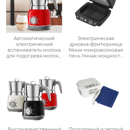
высвобождение,
бытовые
льдогенераторы
Автоматический
Электрическая
электрический
духовка-фритюрница
вспениватель молока
Мини-микроволновая
для подогрева молока,
печь Умная мощность
подогрева шоколада,
Безмасляная глубокая
корпус из матовой
с умной плитой
нержавеющей стали,
серебристого цвета с
домашний
цифровым ЖК-
пароварочный
дисплеем объемом 6
аппарат для молока
литров двойной
Высококачественный
Прохладный и теплый