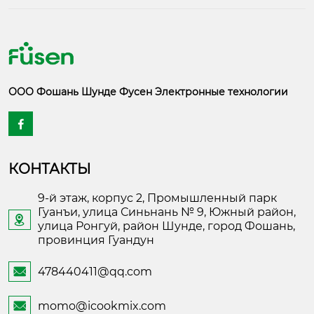
ООО Фошань Шунде Фусен Электронные технологии

КОНТАКТЫ
9-й этаж, корпус 2, Промышленный парк
Гуанъи, улица Синьнань № 9, Южный район,

улица Ронгуй, район Шунде, город Фошань,
провинция Гуандун
478440411@qq.com

momo@icookmix.com
