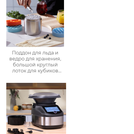
домашний
домашний
пароварочный
пароварочный
аппарат для молока
аппарат для молока
Поддон для льда и
ведро для хранения,
большой круглый
лоток для кубиков
льда из пищевого
силикона с крышкой,
изготовленный на
заказ