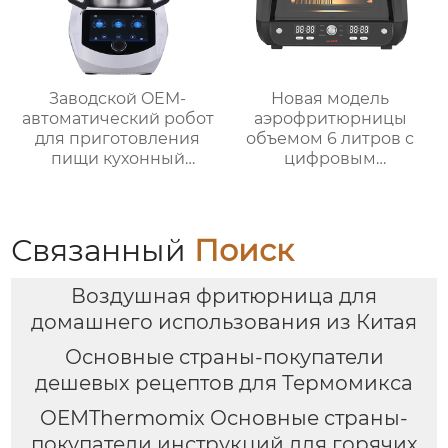
Заводской OEM-
Новая модель
автоматический робот
аэрофритюрницы
для приготовления
объемом 6 литров с
пищи кухонный
цифровым
комбайн кухонный
управлением и 12
робот-миксер с чашей
предустановленными
объемом 3,5 л робот
функциями Духовка
для подключения к
Электрическая
Связанный
Поиск
кухне месье
интеллектуальная
воздушная
Воздушная фритюрница для
фритюрница
Хрустящий Готовит
домашнего использования из Китая
без масла
Основные страны-покупатели
дешевых рецептов для Термомикса
OEMThermomix Основные страны-
покупатели инструкций для горячих