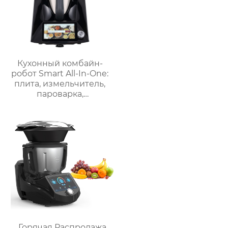
Кухонный комбайн-
робот Smart All-In-One:
плита, измельчитель,
пароварка,
соковыжималка,
блендер, кипяток,
замешивание,
взвешивание
Горячая Распродажа