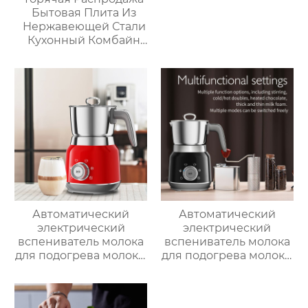
Бытовая Плита Из
Нержавеющей Стали
Кухонный Комбайн
Многофункциональный
Кухонный Комбайн
Робот De Cocina
Автоматический
Автоматический
электрический
электрический
вспениватель молока
вспениватель молока
для подогрева молока,
для подогрева молока,
подогрева шоколада,
подогрева шоколада,
корпус из матовой
корпус из матовой
нержавеющей стали,
нержавеющей стали,