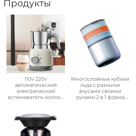
Продукты
110v 220v
Многослойные кубики
автоматический
льда с разными
электрический
вкусами своими
вспениватель молока
руками 2 в 1 форма
новый вспениватель
для льда и ведерко
молока машина для
для хранения форма
приготовления
для ведерка для льда
горячего шоколада