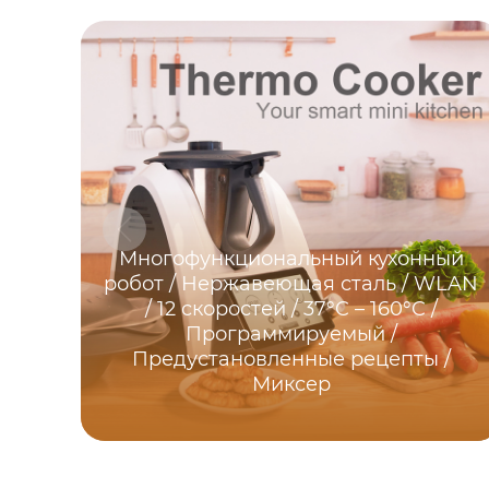
Многофункциональный кухонный
робот / Нержавеющая сталь / WLAN
/ 12 скоростей / 37°C – 160°C /
Программируемый /
Предустановленные рецепты /
Миксер