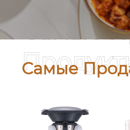
Самые П
Продукт
Самые Прод