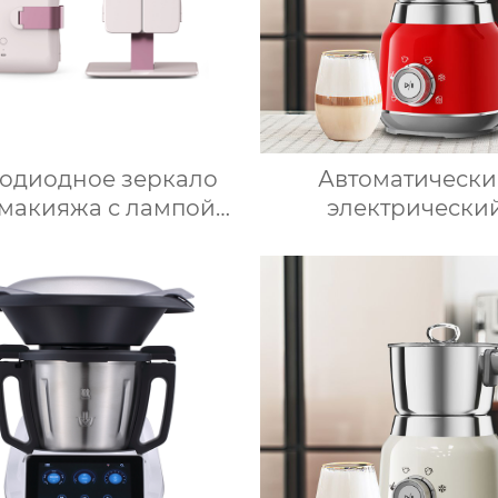
тодиодное зеркало
Автоматическ
 макияжа с лампой
электрически
ольное настольное
вспениватель моло
кало для спальни
подогрева моло
лняет свет складное
подогрева шокол
етическое зеркало
корпус из мато
ля переодевания
нержавеющей ста
фабрика зеркал
домашний паровар
аппарат для мол