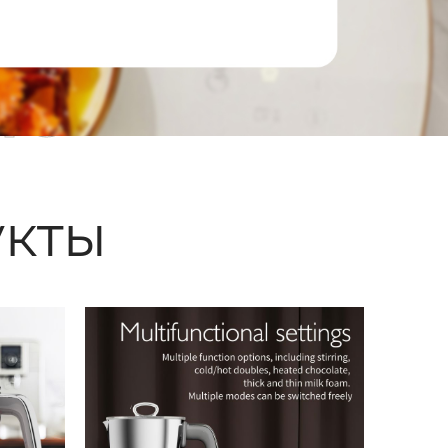
ые
кты