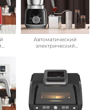
ий
Автоматический
й
электрический
ка для
вспениватель молока для
ка,
подогрева молока,
ада,
подогрева шоколада,
вой
корпус из матовой
ли,
нержавеющей стали,
очный
домашний пароварочный
ока
аппарат для молока