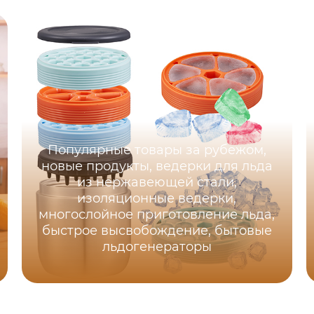
Популярные товары за рубежом,
новые продукты, ведерки для льда
из нержавеющей стали,
изоляционные ведерки,
многослойное приготовление льда,
быстрое высвобождение, бытовые
льдогенераторы