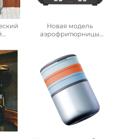
ческий
Новая модель
й
аэрофритюрницы
лока
объемом 6 литров с
ель
цифровым управлением
для
и 12 предустановленными
ячего
функциями Духовка
Электрическая
интеллектуальная
воздушная фритюрница
Хрустящий Готовит без
масла