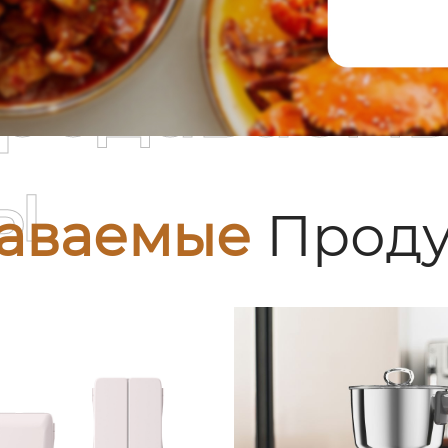
родаваем
ы
аваемые
Проду