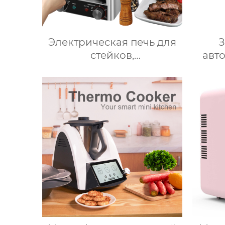
Электрическая печь для
З
стейков,
авт
Профессиональный
для 
коммерческий гриль для
ку
стейков на столешнице,
кухон
10-слойный гриль,
чаш
Постоянная температура
робот
800℃, Нержавеющая
сталь