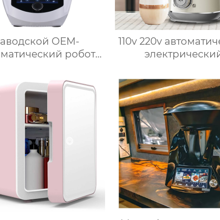
аводской OEM-
110v 220v автомати
оматический робот
электрически
приготовления пищи
вспениватель мо
хонный комбайн
новый вспениват
ный робот-миксер с
молока машина 
ей объемом 3,5 л
приготовления гор
 для подключения к
шоколада
кухне месье