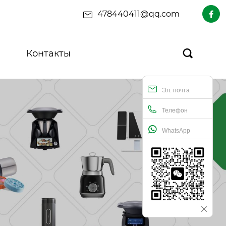
478440411@qq.com

Контакты

Эл. почта
Телефон
WhatsApp