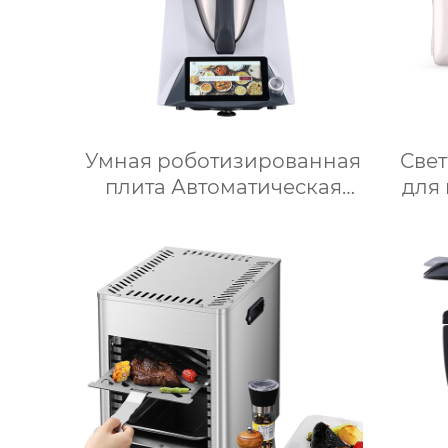
Умная роботизированная
Све
плита Автоматическая
для
машина для
наст
приготовления пищи
зер
Интеллектуальный Робот
запо
для приготовления пищи
косм
для дома
д