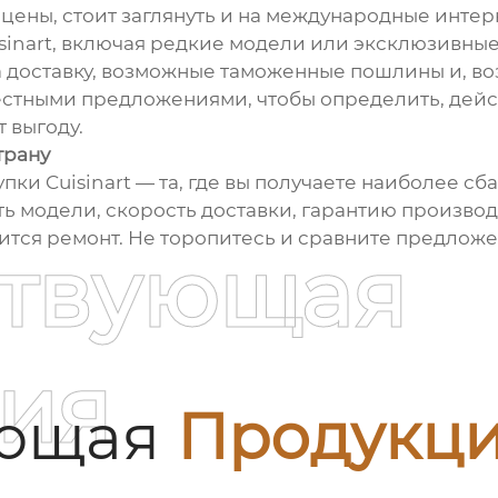
 цены, стоит заглянуть и на международные инте
inart, включая редкие модели или эксклюзивные
а доставку, возможные таможенные пошлины и, в
естными предложениями, чтобы определить, дейс
 выгоду.
трану
упки Cuisinart — та, где вы получаете наиболее 
сть модели, скорость доставки, гарантию произво
ится ремонт. Не торопитесь и сравните предлож
ствующая
ия
ующая
Продукц