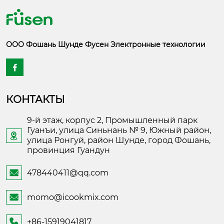
ООО Фошань Шунде Фусен Электронные технологии

КОНТАКТЫ
9-й этаж, корпус 2, Промышленный парк
Гуанъи, улица Синьнань № 9, Южный район,

улица Ронгуй, район Шунде, город Фошань,
провинция Гуандун
478440411@qq.com

momo@icookmix.com

+86-15919041817
