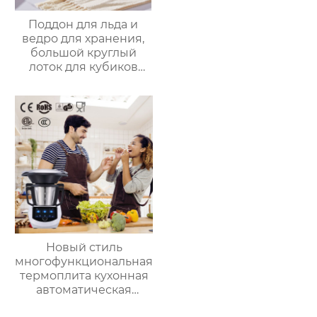
Поддон для льда и
ведро для хранения,
большой круглый
лоток для кубиков
льда из пищевого
силикона с крышкой,
изготовленный на
заказ
Новый стиль
многофункциональная
термоплита кухонная
автоматическая
машина для