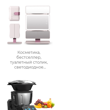
приготовления пищи
3.5л robot cucina tm 6
новый термомиксер t6
Косметика,
бестселлер,
туалетный столик,
светодиодное
освещение, дорожное
зеркало для макияжа,
тройное
увеличительное
зеркало для макияжа
с подсветкой