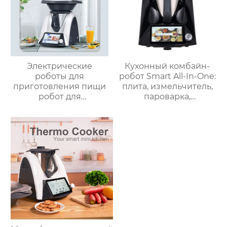
Электрические
Кухонный комбайн-
роботы для
робот Smart All-In-One:
приготовления пищи
плита, измельчитель,
робот для
пароварка,
приготовления пищи
соковыжималка,
кухня Китай
блендер, кипяток,
высокоскоростной
замешивание,
супница кухонный
взвешивание
комбайн кухонная
техника Термомиксер