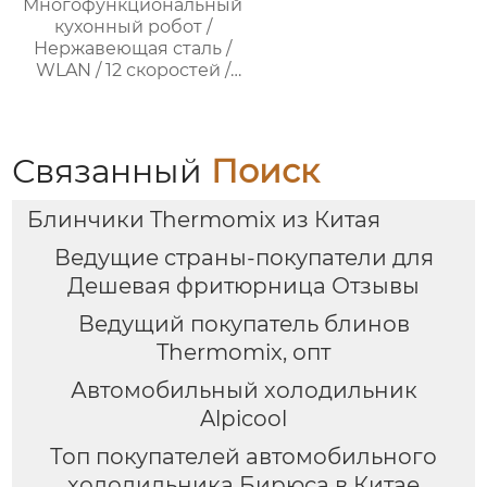
Многофункциональный
кухонный робот /
Нержавеющая сталь /
WLAN / 12 скоростей /
37°C – 160°C /
Программируемый /
Предустановленные
рецепты / Миксер
Связанный
Поиск
Блинчики Thermomix из Китая
Ведущие страны-покупатели для
Дешевая фритюрница Отзывы
Ведущий покупатель блинов
Thermomix, опт
Автомобильный холодильник
Alpicool
Топ покупателей автомобильного
холодильника Бирюса в Китае