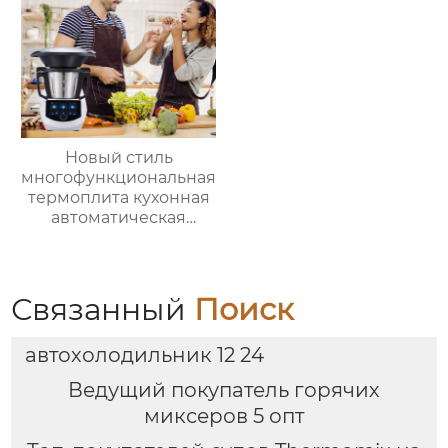
зеркало для
переодевания
фабрика зеркал
Новый стиль
многофункциональная
термоплита кухонная
автоматическая
машина для
приготовления пищи
3.5л robot cucina tm 6
новый термомиксер t6
Связанный
Поиск
автохолодильник 12 24
Ведущий покупатель горячих
миксеров 5 опт