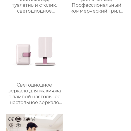
туалетный столик,
Профессиональный
светодиодное
коммерческий гриль
освещение, дорожное
для стейков на
зеркало для макияжа,
столешнице, 10-
тройное
слойный гриль,
увеличительное
Постоянная
зеркало для макияжа
температура 800℃,
с подсветкой
Нержавеющая сталь
Светодиодное
зеркало для макияжа
с лампой настольное
настольное зеркало
для спальни
заполняет свет
складное
косметическое