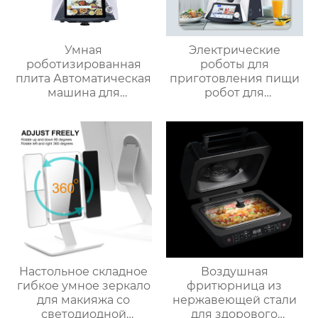
Умная
Электрические
роботизированная
роботы для
плита Автоматическая
приготовления пищи
машина для
робот для
приготовления пищи
приготовления пищи
Интеллектуальный
кухня Китай
Робот для
высокоскоростной
приготовления пищи
супница кухонный
для дома
комбайн кухонная
техника Термомиксер
Настольное складное
Воздушная
гибкое умное зеркало
фритюрница из
для макияжа со
нержавеющей стали
светодиодной
для здорового