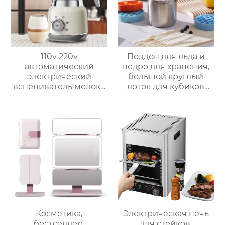
110v 220v
Поддон для льда и
автоматический
ведро для хранения,
электрический
большой круглый
вспениватель молока
лоток для кубиков
новый вспениватель
льда из пищевого
молока машина для
силикона с крышкой,
приготовления
изготовленный на
горячего шоколада
заказ
Косметика,
Электрическая печь
бестселлер,
для стейков,