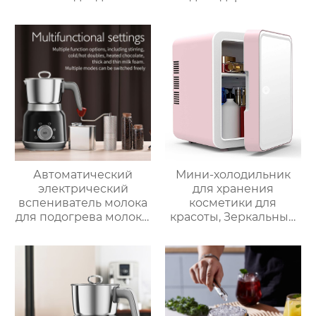
подсветкой
приготовления пищи
с низким
содержанием жира
электрическая
воздушная
фритюрница Тостер
духовка воздушная
фритюрница
Автоматический
Мини-холодильник
электрический
для хранения
вспениватель молока
косметики для
для подогрева молока,
красоты, Зеркальный
подогрева шоколада,
Автомобильный офис,
корпус из матовой
Фруктовый напиток,
нержавеющей стали,
грудное молоко,
домашний
автомобильный мини-
пароварочный
холодильник
аппарат для молока