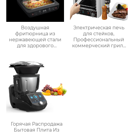
Воздушная
Электрическая печь
фритюрница из
для стейков,
нержавеющей стали
Профессиональный
для здорового
коммерческий гриль
приготовления пищи
для стейков на
с низким
столешнице, 10-
содержанием жира
слойный гриль,
электрическая
Постоянная
воздушная
температура 800℃,
фритюрница Тостер
Нержавеющая сталь
духовка воздушная
фритюрница
Горячая Распродажа
Бытовая Плита Из