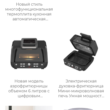
Новый стиль
многофункциональная
термоплита кухонная
автоматическая
машина для
приготовления пищи
3.5л robot cucina tm 6
новый термомиксер t6
Новая модель
Электрическая
аэрофритюрницы
духовка-фритюрница
объемом 6 литров с
Мини-микроволновая
цифровым
печь Умная мощность
управлением и 12
Безмасляная глубокая
предустановленными
с умной плитой