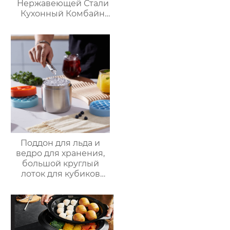
Нержавеющей Стали
Кухонный Комбайн
Многофункциональный
Кухонный Комбайн
Робот De Cocina
Поддон для льда и
ведро для хранения,
большой круглый
лоток для кубиков
льда из пищевого
силикона с крышкой,
изготовленный на
заказ