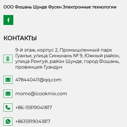
ООО Фошань Шунде Фусен Электронные технологии

КОНТАКТЫ
9-й этаж, корпус 2, Промышленный парк
Гуанъи, улица Синьнань № 9, Южный район,

улица Ронгуй, район Шунде, город Фошань,
провинция Гуандун
478440411@qq.com

momo@icookmix.com

+86-15919041817

+8615919041817
