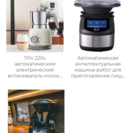
функциями Духовка
серебристого цвета с
Электрическая
цифровым ЖК-
интеллектуальная
дисплеем объемом 6
воздушная
литров двойной
фритюрница
Хрустящий Готовит
без масла
110v 220v
Автоматическая
автоматический
интеллектуальная
электрический
машина-робот для
вспениватель молока
приготовления пищи
новый вспениватель
коммерческая
молока машина для
машина для
приготовления
приготовления
горячего шоколада
овощей Термомиксер