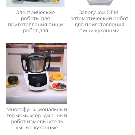
Электрические
Заводской OEM-
роботы для
автоматический робот
приготовления пищи
для приготовления
робот для
пищи кухонный
приготовления пищи
комбайн кухонный
кухня Китай
робот-миксер с чашей
высокоскоростной
объемом 3,5 л робот
супница кухонный
для подключения к
комбайн кухонная
кухне месье
техника Термомиксер
Многофункциональный
термомиксер кухонный
робот измельчитель
умные кухонные
комбайны