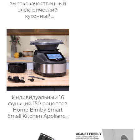
высококачественный
электрический
кухонный
многофункциональный
робот для
приготовления пищи,
кухонный комбайн,
блендер, тепловизор
Индивидуальный 16
функций 150 рецептов
Home Bimby Smart
Small Kitchen Appliance
Электрический
многофункциональный
кухонный комбайн