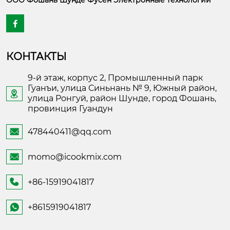
ООО Фошань Шунде Фусен Электронные технологии

КОНТАКТЫ
9-й этаж, корпус 2, Промышленный парк
Гуанъи, улица Синьнань № 9, Южный район,

улица Ронгуй, район Шунде, город Фошань,
провинция Гуандун
478440411@qq.com

momo@icookmix.com

+86-15919041817

+8615919041817
