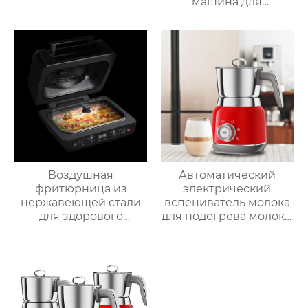
машина для
приготовления пищи
Интеллектуальный
Робот для
приготовления пищи
для дома
Воздушная
Автоматический
фритюрница из
электрический
нержавеющей стали
вспениватель молока
для здорового
для подогрева молока,
приготовления пищи
подогрева шоколада,
с низким
корпус из матовой
содержанием жира
нержавеющей стали,
электрическая
домашний
воздушная
пароварочный
фритюрница Тостер
аппарат для молока