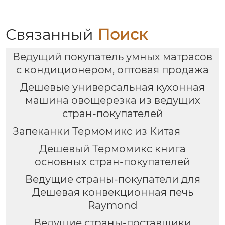
термомиксер Китай
для продажи с
мясорубкой и Wi-Fi
Связанный
Поиск
Ведущий покупатель умных матрасов
с кондиционером, оптовая продажа
Дешевые универсальная кухонная
машина овощерезка из ведущих
стран-покупателей
Запеканки Термомикс из Китая
Дешевый Термомикс книга
основных стран-покупателей
Ведущие страны-покупатели для
Дешевая конвекционная печь
Raymond
Ведущие страны-поставщики