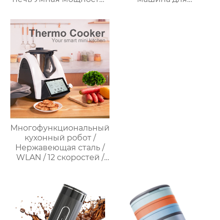
Безмасляная глубокая
приготовления пищи
с умной плитой
Интеллектуальный
серебристого цвета с
Робот для
цифровым ЖК-
приготовления пищи
дисплеем объемом 6
для дома
литров двойной
Многофункциональный
кухонный робот /
Нержавеющая сталь /
WLAN / 12 скоростей /
37°C – 160°C /
Программируемый /
Предустановленные
рецепты / Миксер