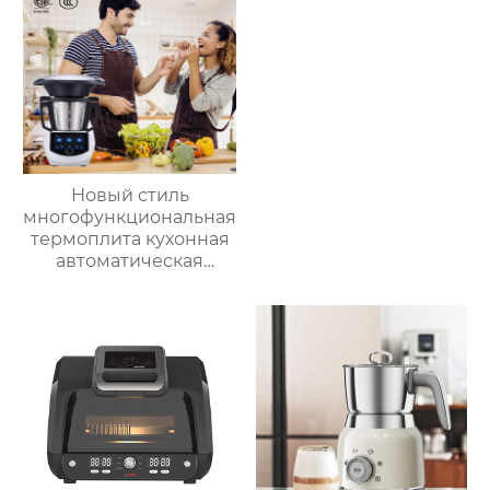
многослойное
косметическое
приготовление льда,
зеркало для
быстрое
переодевания
высвобождение,
фабрика зеркал
бытовые
льдогенераторы
Новый стиль
многофункциональная
термоплита кухонная
автоматическая
машина для
приготовления пищи
3.5л robot cucina tm 6
новый термомиксер t6