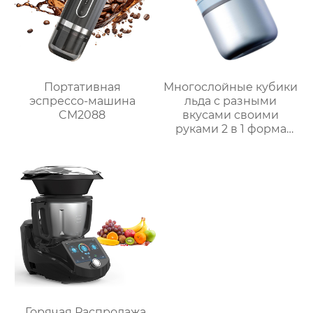
Портативная
Многослойные кубики
эспрессо-машина
льда с разными
CM2088
вкусами своими
руками 2 в 1 форма
для льда и ведерко
для хранения форма
для ведерка для льда
Горячая Распродажа