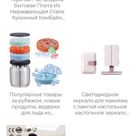
Бытовая Плита Из
Нержавеющей Стали
Кухонный Комбайн
Многофункциональный
Кухонный Комбайн
Робот De Cocina
Популярные товары
Светодиодное
за рубежом, новые
зеркало для макияжа
продукты, ведерки
с лампой настольное
для льда из
настольное зеркало
нержавеющей стали,
для спальни
изоляционные
заполняет свет
ведерки,
складное