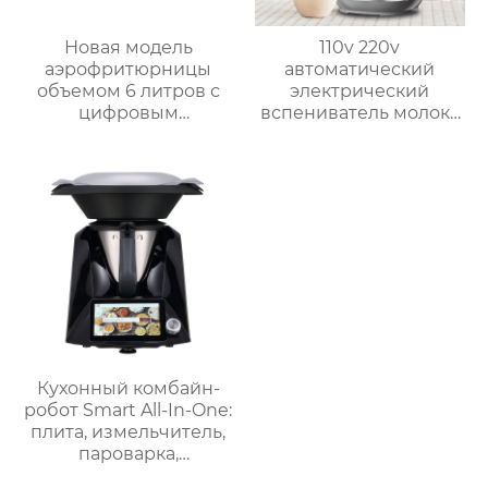
Новая модель
110v 220v
аэрофритюрницы
автоматический
объемом 6 литров с
электрический
цифровым
вспениватель молока
управлением и 12
новый вспениватель
предустановленными
молока машина для
функциями Духовка
приготовления
Электрическая
горячего шоколада
интеллектуальная
воздушная
фритюрница
Хрустящий Готовит
без масла
Кухонный комбайн-
робот Smart All-In-One:
плита, измельчитель,
пароварка,
соковыжималка,