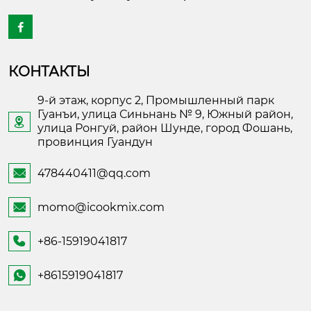

КОНТАКТЫ
9-й этаж, корпус 2, Промышленный парк
Гуанъи, улица Синьнань № 9, Южный район,

улица Ронгуй, район Шунде, город Фошань,
провинция Гуандун
478440411@qq.com

momo@icookmix.com

+86-15919041817

+8615919041817
