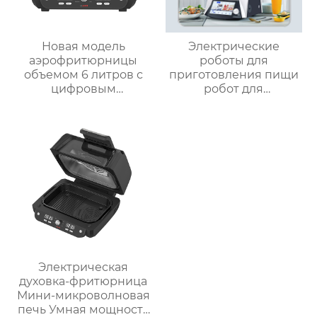
Новая модель
Электрические
аэрофритюрницы
роботы для
объемом 6 литров с
приготовления пищи
цифровым
робот для
управлением и 12
приготовления пищи
предустановленными
кухня Китай
функциями Духовка
высокоскоростной
Электрическая
супница кухонный
интеллектуальная
комбайн кухонная
воздушная
техника Термомиксер
фритюрница
Хрустящий Готовит
без масла
Электрическая
духовка-фритюрница
Мини-микроволновая
печь Умная мощность