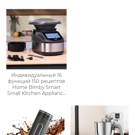
Безмасляная глубокая
с умной плитой
серебристого цвета с
цифровым ЖК-
дисплеем объемом 6
литров двойной
Индивидуальный 16
функций 150 рецептов
Home Bimby Smart
Small Kitchen Appliance
Электрический
многофункциональный
кухонный комбайн
Термопроцессор