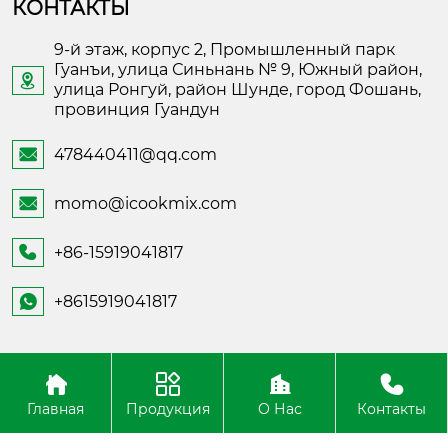
КОНТАКТЫ
9-й этаж, корпус 2, Промышленный парк
Гуанъи, улица Синьнань № 9, Южный район,

улица Ронгуй, район Шунде, город Фошань,
провинция Гуандун
478440411@qq.com

momo@icookmix.com

+86-15919041817

+8615919041817

Copyright ©Foshan Shunde Fusheng Electronic
Technology
Главная
Продукция
О Нас
Контакты