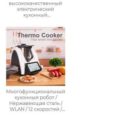
высококачественный
электрический
кухонный
многофункциональный
робот для
приготовления пищи,
кухонный комбайн,
блендер, тепловизор
Многофункциональный
кухонный робот /
Нержавеющая сталь /
WLAN / 12 скоростей /
37°C – 160°C /
Программируемый /
Предустановленные