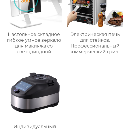
Настольное складное
Электрическая печь
гибкое умное зеркало
для стейков,
для макияжа со
Профессиональный
светодиодной
коммерческий гриль
подсветкой
для стейков на
столешнице, 10-
слойный гриль,
Постоянная
температура 800℃,
Нержавеющая сталь
Индивидуальный