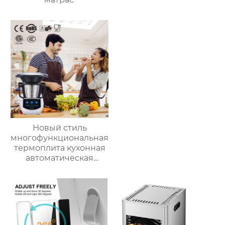
Новый стиль
многофункциональная
термоплита кухонная
автоматическая
машина для
приготовления пищи
3.5л robot cucina tm 6
новый термомиксер t6