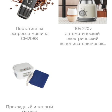
Портативная
110v 220v
эспрессо-машина
автоматический
CM2088
электрический
вспениватель молока
новый вспениватель
молока машина для
приготовления
горячего шоколада
Прохладный и теплый
матрас