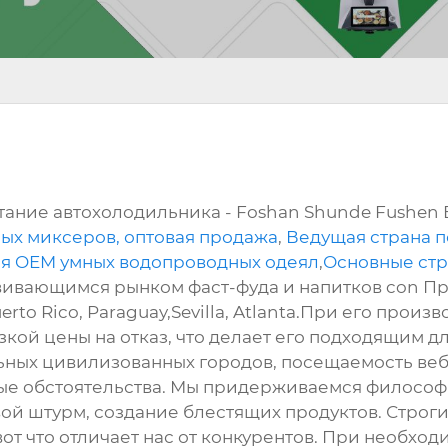
тание автохолодильника - Foshan Shunde Fushen E
ых миксеров, оптовая продажа
,
Ведущая страна п
ля OEM умных водопроводных одеял
,
Основные стр
ивающимся рынком фаст-фуда и напитков con Про
rto Rico, Paraguay,Sevilla, Atlanta.При его прои
кой цены на отказ, что делает его подходящим 
ьных цивилизованных городов, посещаемость веб
ые обстоятельства. Мы придерживаемся филосо
ой штурм, создание блестящих продуктов. Строги
вот что отличает нас от конкурентов. При необход