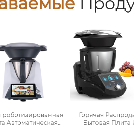
аваемые
Проду
 роботизированная
Горячая Распрод
та Автоматическая
Бытовая Плита 
машина для
Нержавеющей Ст