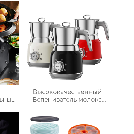
айн
для приготовления пищи
ьный
Медленное
Робот
приготовление
Высококачественный
ьный
Вспениватель молока
 1000
Истар по низкой цене,
мовый
Нагревающий молочную
нный
кофейную пену,
Электрический