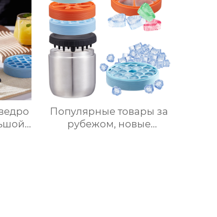
ьный
Вспениватель молока
айн
 ведро
Популярные товары за
льшой
рубежом, новые
для
продукты, ведерки для
з
льда из нержавеющей
на с
стали, изоляционные
ленный
ведерки, многослойное
приготовление льда,
быстрое высвобождение,
бытовые льдогенераторы