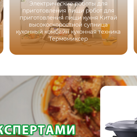
Электрические роботы для
приготовления пищи робот для
приготовления пищи кухня Китай
высокоскоростной супница
кухонный комбайн кухонная техника
Термомиксер