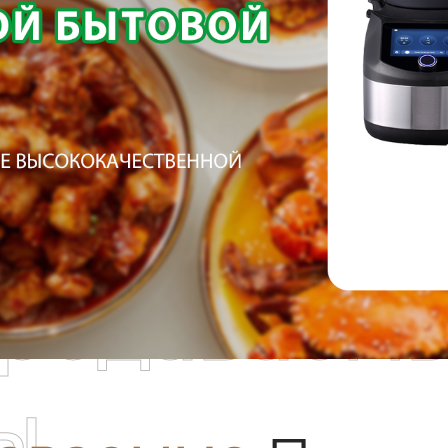
родаваем
ы