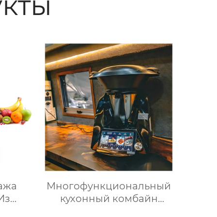
кты
ажа
Многофункциональный
Из
кухонный комбайн
али
Термомиксер Машина