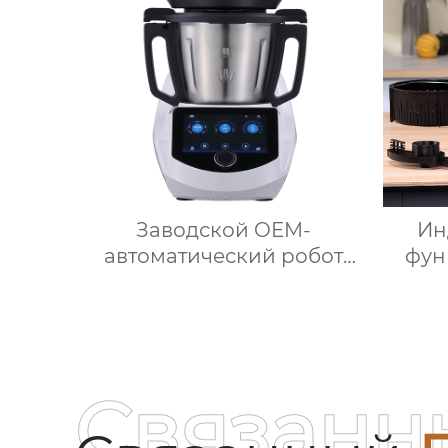
нержавеющей стали,
возд
домашний пароварочный
аппарат для молока
возд
Заводской OEM-
Ин
автоматический робот
фун
для приготовления пищи
Home
кухонный комбайн
K
кухонный робот-миксер с
чашей объемом 3,5 л
мно
робот для подключения к
ку
Связанн
кухне месье
Т