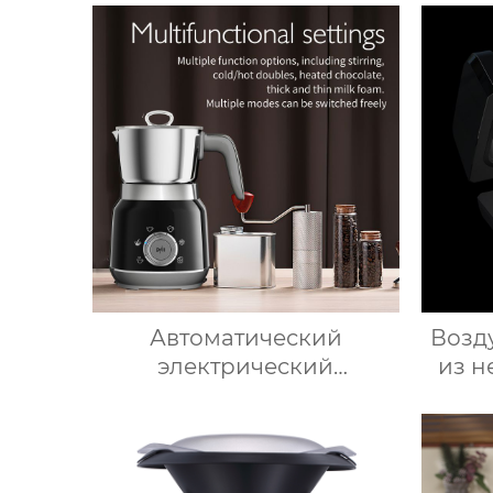
при
Инте
для 
Автоматический
Возд
электрический
из н
вспениватель молока для
подогрева молока,
при
подогрева шоколада,
низ
корпус из матовой
жи