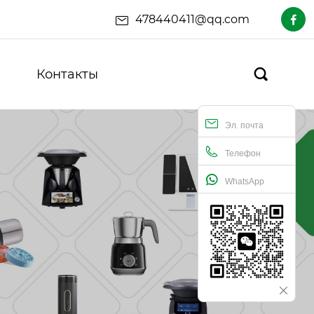
478440411@qq.com

Контакты

Эл. почта
Телефон
WhatsApp