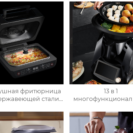
готовления пищи
Кухонный Комб
ллектуальный Робот
Многофункционал
приготовления пищи
Кухонный Комбайн 
для дома
De Cocina
ушная фритюрница
13 в 1
ержавеющей стали
многофункционал
для здорового
кухонный комбайн
готовления пищи с
Вт мощный 7-дюй
ким содержанием
сенсорный кухо
ра электрическая
комбайн