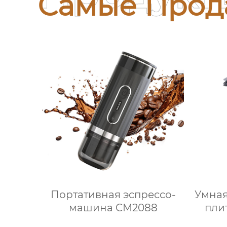
Самые Прод
Портативная эспрессо-
Умная
машина CM2088
пли