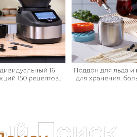
ушная фритюрница
многофункционал
Тостер духовка
кухонный комб
ушная фритюрница
дивидуальный 16
Поддон для льда и
кций 150 рецептов
для хранения, бо
 Bimby Smart Small
круглый лоток 
itchen Appliance
кубиков льда и
Электрический
пищевого силико
гофункциональный
крышкой, изготов
хонный комбайн
на заказ
ый Поиск
ермопроцессор