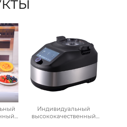
кты
ьный
Индивидуальный
онный
высококачественный
ель
электрический кухонный