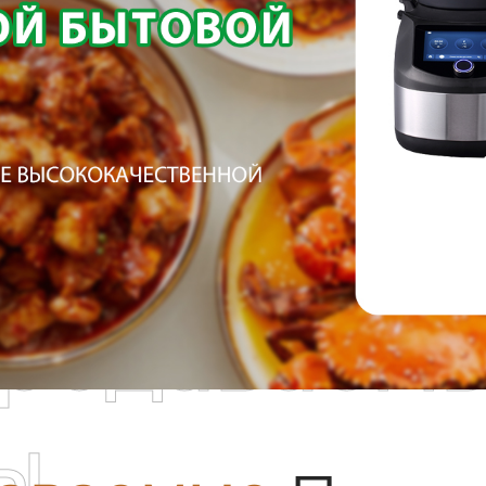
родаваем
ы