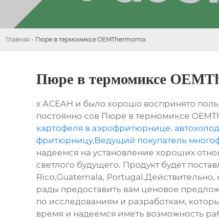
Главная
-
Пюре в термомиксе OEMThermomix
Пюре в термомиксе OEMT
х АСЕАН и было хорошо воспринято пол
постоянно сов Пюре в термомиксе OEMThe
картофеля в аэрофритюрнице
,
автохолод
фритюрницу
,
Ведущий покупатель многоф
надеемся на установление хороших отнош
светлого будущего. Продукт будет постав
Rico,Guatemala, Portugal.Действительно, 
рады предоставить вам ценовое предлож
по исследованиям и разработкам, котор
время и надеемся иметь возможность раб