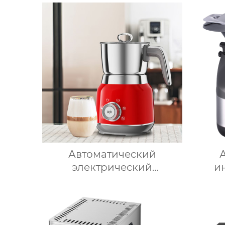
новый вспениватель
при
молока машина для
низ
приготовления горячего
жи
шоколада
возд
возд
Автоматический
электрический
и
вспениватель молока для
ма
подогрева молока,
при
подогрева шоколада,
ком
корпус из матовой
дл