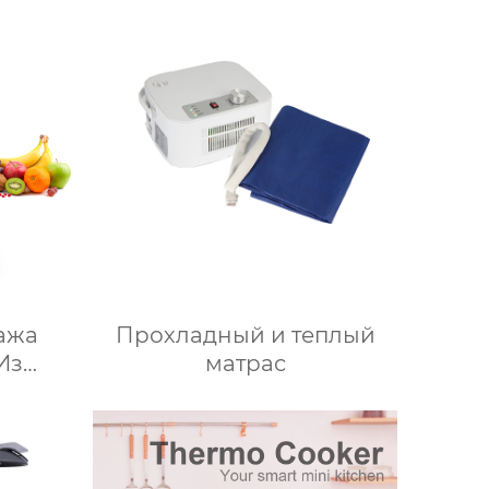
ые
многофункциональный
иксер
робот для приготовления
жи с
пищи, кухонный комбайн,
-Fi
блендер, тепловизор
ажа
Прохладный и теплый
Из
матрас
али
айн
ьный
Робот