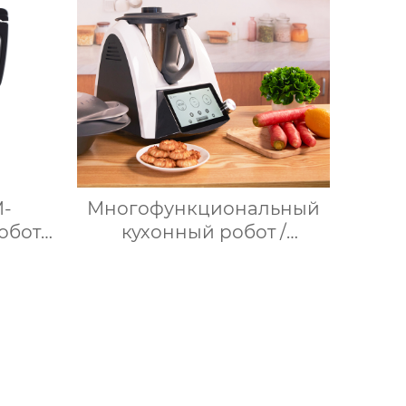
M-
Многофункциональный
обот
кухонный робот /
 пищи
Нержавеющая сталь /
айн
WLAN / 12 скоростей / 37°C
ксер с
– 160°C /
,5 л
Программируемый /
ения к
Предустановленные
рецепты / Миксер