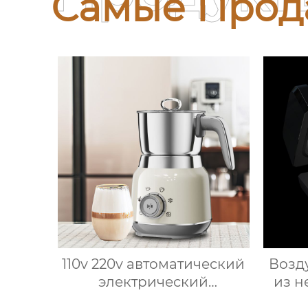
Самые Прод
110v 220v автоматический
Возд
электрический
из н
вспениватель молока