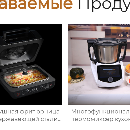
аваемые
Проду
ушная фритюрница
Многофункционал
ержавеющей стали
термомиксер кух
для здорового
робот измельчит