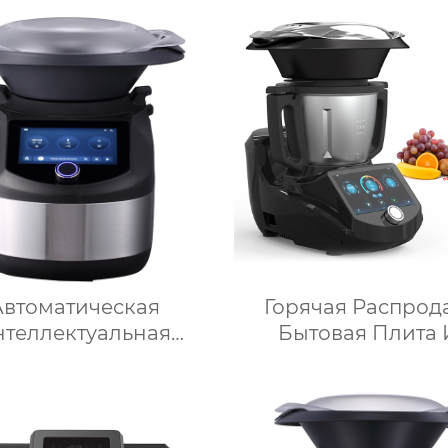
готовления пищи с
умные кухонн
ким содержанием
комбайны термом
ра электрическая
Китай для прода
ушная фритюрница
мясорубкой и Wi
Тостер духовка
ушная фритюрница
Автоматическая
Горячая Распрод
нтеллектуальная
Бытовая Плита 
шина-робот для
Нержавеющей Ст
готовления пищи
Кухонный Комб
мерческая машина
Многофункционал
я приготовления
Кухонный Комбайн 