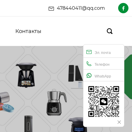
478440411@qq.com

Контакты

Эл. почта
Телефон
WhatsApp