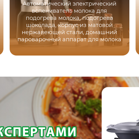
Автоматический электрический
вспениватель молока для
подогрева молока, подогрева
шоколада, корпус из матовой
нержавеющей стали, домашний
пароварочный аппарат для молока