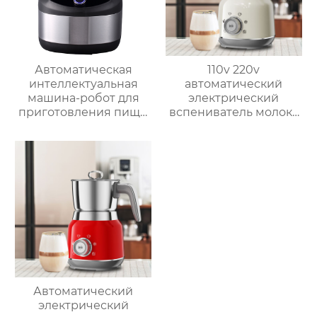
Автоматическая
110v 220v
интеллектуальная
автоматический
машина-робот для
электрический
приготовления пищи
вспениватель молока
коммерческая
новый вспениватель
машина для
молока машина для
приготовления
приготовления
овощей Термомиксер
горячего шоколада
Автоматический
электрический