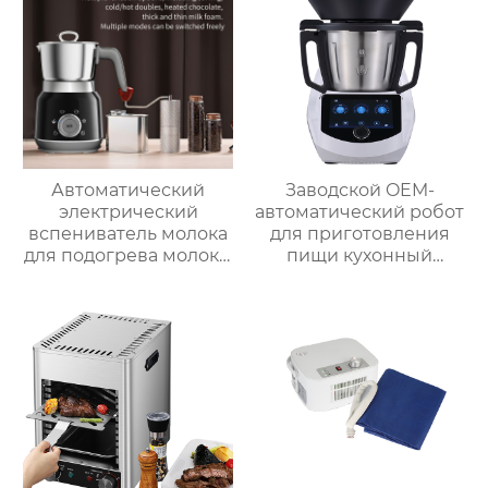
приготовления пищи
для дома
Автоматический
Заводской OEM-
электрический
автоматический робот
вспениватель молока
для приготовления
для подогрева молока,
пищи кухонный
подогрева шоколада,
комбайн кухонный
корпус из матовой
робот-миксер с чашей
нержавеющей стали,
объемом 3,5 л робот
домашний
для подключения к
пароварочный
кухне месье
аппарат для молока