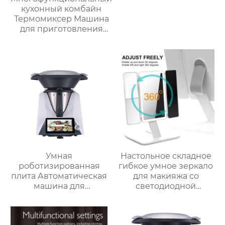
кухонный комбайн
Термомиксер Машина
для приготовления
пищи Медленное
приготовление
Умная
Настольное складное
роботизированная
гибкое умное зеркало
плита Автоматическая
для макияжа со
машина для
светодиодной
приготовления пищи
подсветкой
Интеллектуальный
Робот для