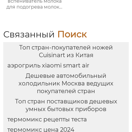
вспениватель молока
для подогрева молока,
подогрева шоколада,
корпус из матовой
нержавеющей стали,
домашний
Связанный
Поиск
пароварочный
аппарат для молока
Топ стран-покупателей ножей
Cuisinart из Китая
аэрогриль xiaomi smart air
Дешевые автомобильный
холодильник Москва ведущих
покупателей стран
Топ стран поставщиков дешевых
умных бытовых приборов
термомикс рецепты теста
термомикс цена 2024