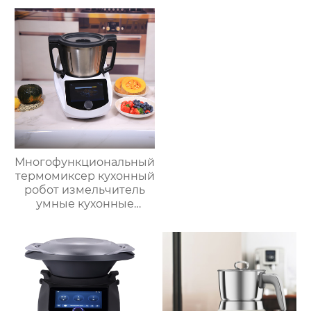
робот для
приготовления пищи,
кухонный комбайн,
блендер, тепловизор
Многофункциональный
термомиксер кухонный
робот измельчитель
умные кухонные
комбайны
термомиксер Китай
для продажи с
мясорубкой и Wi-Fi