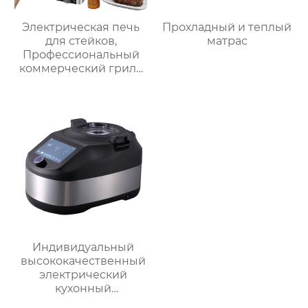
Электрическая печь
Прохладный и теплый
для стейков,
матрас
Профессиональный
коммерческий гриль
для стейков на
столешнице, 10-
слойный гриль,
Постоянная
температура 800℃,
Нержавеющая сталь
Индивидуальный
высококачественный
электрический
кухонный
многофункциональный