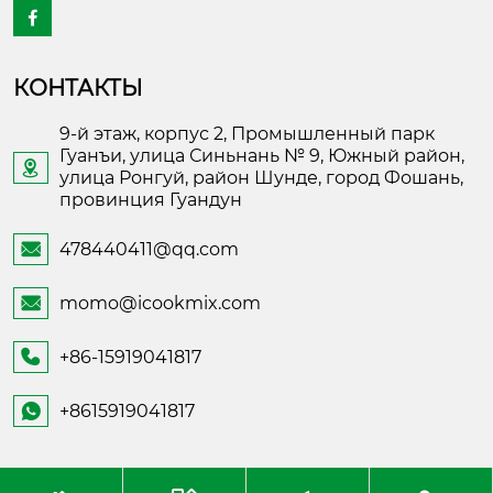

КОНТАКТЫ
9-й этаж, корпус 2, Промышленный парк
Гуанъи, улица Синьнань № 9, Южный район,

улица Ронгуй, район Шунде, город Фошань,
провинция Гуандун
478440411@qq.com

momo@icookmix.com

+86-15919041817

+8615919041817
