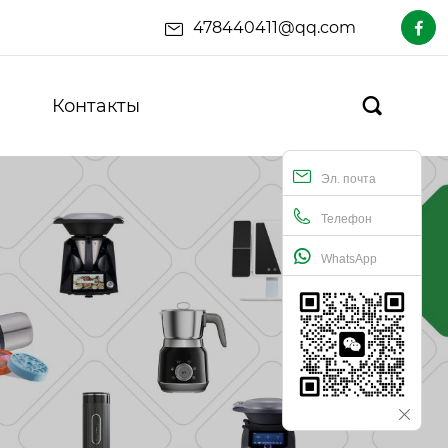
478440411@qq.com

Контакты

Эл. почта
Телефон
WhatsApp