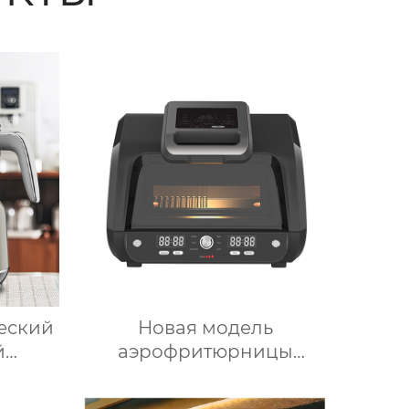
ческий
Новая модель
й
аэрофритюрницы
лока
объемом 6 литров с
ель
цифровым управлением