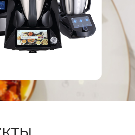
ые
кты