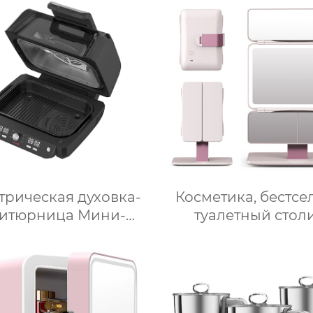
молока машина 
приготовления гор
шоколада
трическая духовка-
Косметика, бестсе
итюрница Мини-
туалетный столи
кроволновая печь
светодиодное осве
мная мощность
дорожное зеркало
асляная глубокая с
макияжа, тройн
умной плитой
увеличительное зе
ебристого цвета с
для макияжа 