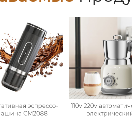
ативная эспрессо-
110v 220v автомати
машина CM2088
электрически
вспениватель мо
новый вспениват