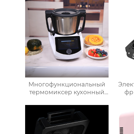
заполняет свет складное
косметическое зеркало
для переодевания
фабрика зеркал
Многофункциональный
Элек
термомиксер кухонный
фр
робот измельчитель
ми
умные кухонные
У
комбайны термомиксер
Безм
Китай для продажи с
мясорубкой и Wi-Fi
сер