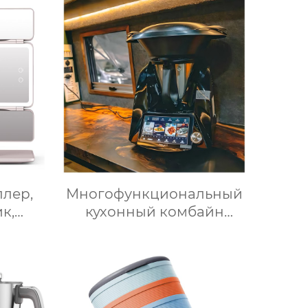
для
и 12 предустановленными
ячего
функциями Духовка
Электрическая
интеллектуальная
воздушная фритюрница
Хрустящий Готовит без
масла
ллер,
Многофункциональный
к,
кухонный комбайн
щение,
Термомиксер Машина
 для
для приготовления пищи
ое
Медленное
ркало
приготовление
с