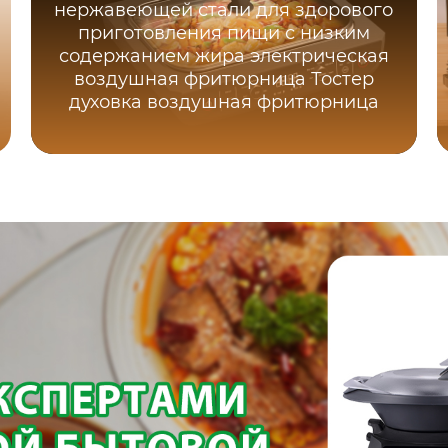
нержавеющей стали для здорового
приготовления пищи с низким
содержанием жира электрическая
воздушная фритюрница Тостер
духовка воздушная фритюрница