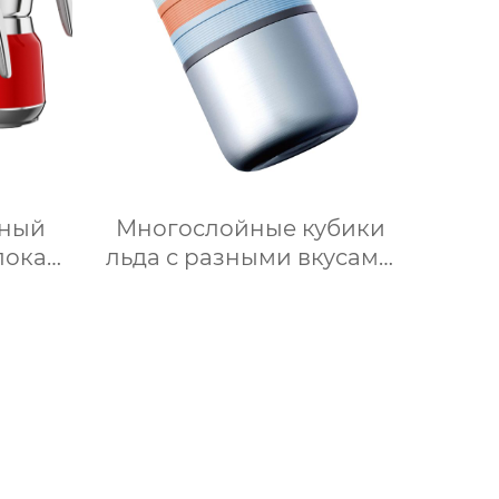
нный
Многослойные кубики
лока
льда с разными вкусами
ене,
своими руками 2 в 1
очную
форма для льда и
,
ведерко для хранения
й
форма для ведерка для
лока
льда