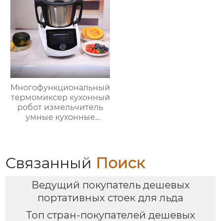
температура 800℃,
Нержавеющая сталь
Многофункциональный
термомиксер кухонный
робот измельчитель
умные кухонные
комбайны
термомиксер Китай
для продажи с
мясорубкой и Wi-Fi
Связанный
Поиск
Ведущий покупатель дешевых
портативных стоек для льда
Топ стран-покупателей дешевых