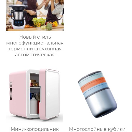
духовка воздушная
фритюрница
Новый стиль
многофункциональная
термоплита кухонная
автоматическая
машина для
приготовления пищи
3.5л robot cucina tm 6
новый термомиксер t6
Мини-холодильник
Многослойные кубики