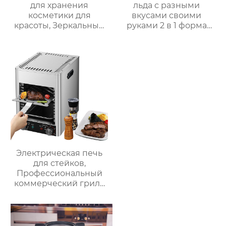
для хранения
льда с разными
косметики для
вкусами своими
красоты, Зеркальный
руками 2 в 1 форма
Автомобильный офис,
для льда и ведерко
Фруктовый напиток,
для хранения форма
грудное молоко,
для ведерка для льда
автомобильный мини-
холодильник
Электрическая печь
для стейков,
Профессиональный
коммерческий гриль
для стейков на
столешнице, 10-
слойный гриль,
Постоянная