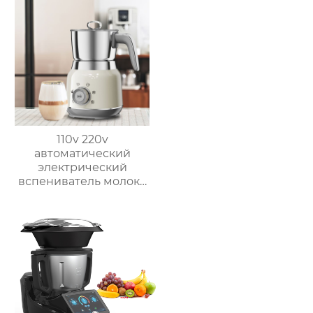
110v 220v
автоматический
электрический
вспениватель молока
новый вспениватель
молока машина для
приготовления
горячего шоколада