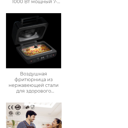
1000 Вт мощный 7-
дюймовый сенсорный
кухонный комбайн
многофункциональный
кухонный комбайн
Воздушная
фритюрница из
нержавеющей стали
для здорового
приготовления пищи
с низким
содержанием жира
электрическая
воздушная
фритюрница Тостер