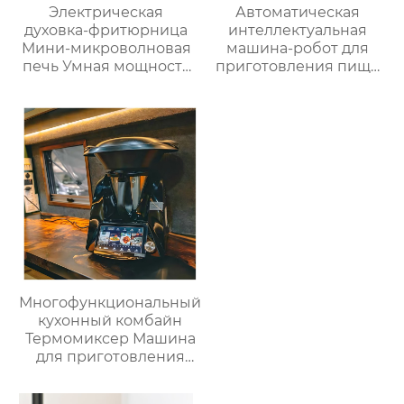
Электрическая
Автоматическая
духовка-фритюрница
интеллектуальная
Мини-микроволновая
машина-робот для
печь Умная мощность
приготовления пищи
Безмасляная глубокая
коммерческая
с умной плитой
машина для
серебристого цвета с
приготовления
цифровым ЖК-
овощей Термомиксер
дисплеем объемом 6
литров двойной
Многофункциональный
кухонный комбайн
Термомиксер Машина
для приготовления
пищи Медленное
приготовление