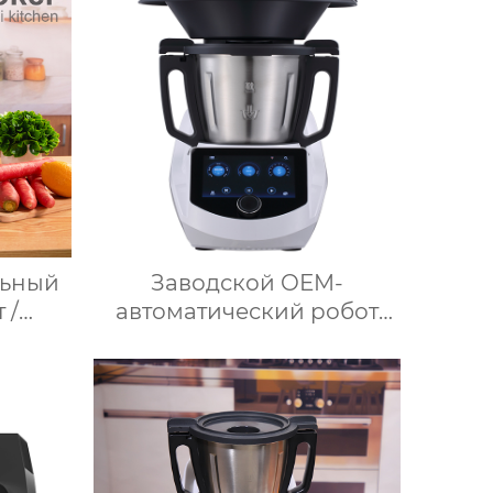
кая
Электрический
рница
Вспениватель молока
а
рница
ьный
Заводской OEM-
 /
автоматический робот
ль /
для приготовления пищи
/ 37°C
кухонный комбайн
кухонный робот-миксер с
й /
чашей объемом 3,5 л
ные
робот для подключения к
ер
кухне месье