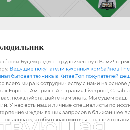
олодильник
ботки.Будем рады сотрудничеству с Вами! терм
ogy,
Ведущие покупатели кухонных комбайнов The
мная бытовая техника в Китае
,
Топ покупателей де
со всего мира к сотрудничеству с нами на основ
как Европа, Америка, Австралия,Liverpool, Casabla
т вас, пожалуйста, дайте нам знать. Мы будем ра
й. У нас есть наши личные специалисты по иссл
етерпением ждем ваших запросов в ближайшее в
ствующая
о пожаловать, чтобы ознакомиться с нашей орган