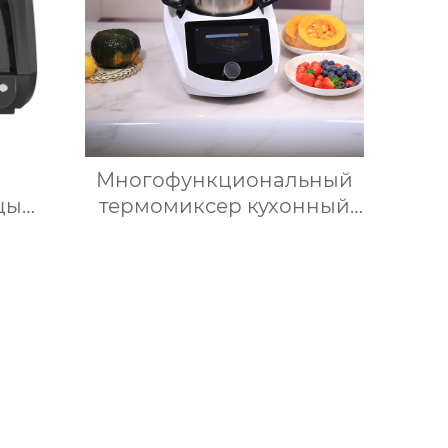
Многофункциональный
цы
термомиксер кухонный
в с
робот измельчитель
ением
умные кухонные
енными
комбайны термомиксер
вка
Китай для продажи с
я
мясорубкой и Wi-Fi
ая
рница
т без