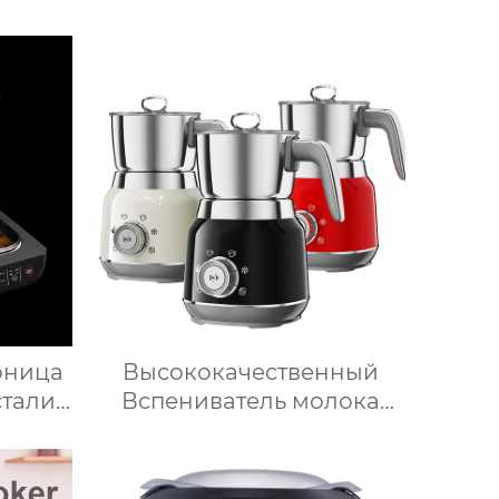
рница
Высококачественный
стали
Вспениватель молока
о
Истар по низкой цене,
щи с
Нагревающий молочную
нием
кофейную пену,