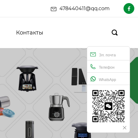
478440411@qq.com

Контакты

Эл. почта
Телефон
WhatsApp