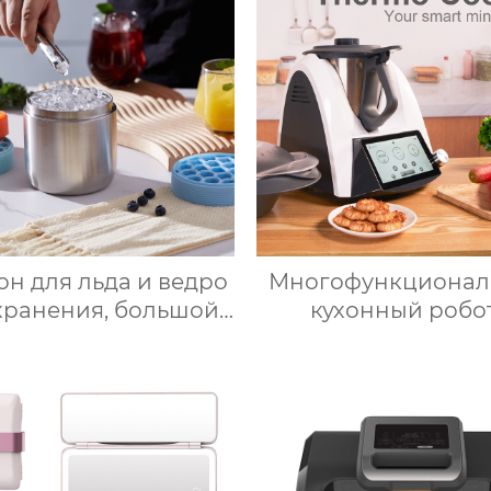
рудное молоко,
жира электричес
омобильный мини-
воздушная фритю
холодильник
Тостер духовк
воздушная фритю
н для льда и ведро
Многофункционал
хранения, большой
кухонный робот
углый лоток для
Нержавеющая ста
кубиков льда из
WLAN / 12 скоростей 
евого силикона с
– 160°C /
ой, изготовленный
Программируемы
на заказ
Предустановлен
рецепты / Микс