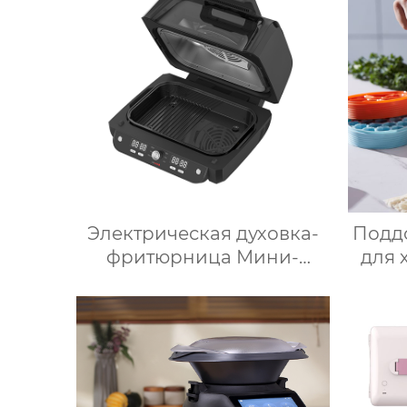
косметическое зеркало
г
для переодевания
авт
фабрика зеркал
Электрическая духовка-
Поддо
фритюрница Мини-
для 
микроволновая печь
кр
Умная мощность
Безмасляная глубокая с
пищ
умной плитой
крышк
серебристого цвета с
цифровым ЖК-дисплеем