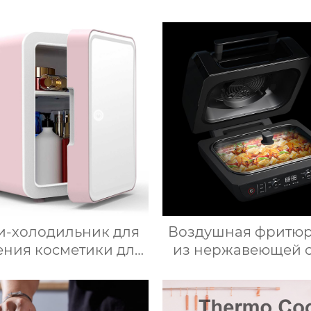
-холодильник для
Воздушная фритю
ения косметики для
из нержавеющей 
соты, Зеркальный
для здоровог
омобильный офис,
приготовления пи
уктовый напиток,
низким содержа