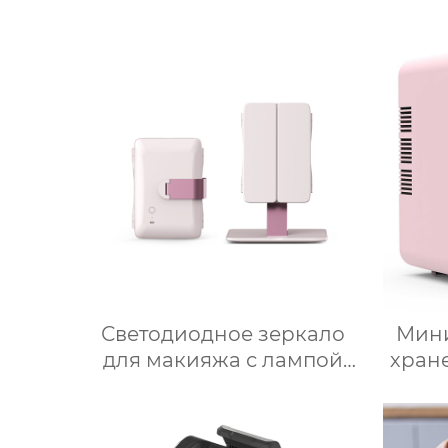
Светодиодное зеркало
Мини
для макияжа с лампой
хран
настольное настольное
кра
зеркало для спальни
Авт
заполняет свет складное
Фр