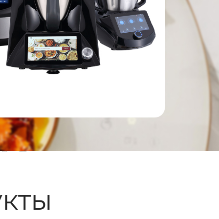
ые
кты