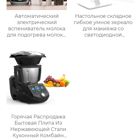
Автоматический
Настольное складное
электрический
гибкое умное зеркало
вспениватель молока
для макияжа со
для подогрева молока,
светодиодной
подогрева шоколада,
подсветкой
корпус из матовой
нержавеющей стали,
домашний
пароварочный
аппарат для молока
Горячая Распродажа
Бытовая Плита Из
Нержавеющей Стали
Кухонный Комбайн