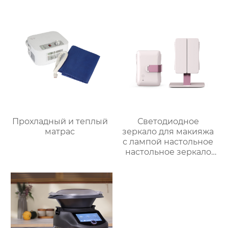
Многофункциональный
Кухонный Комбайн
Робот De Cocina
Прохладный и теплый
Светодиодное
матрас
зеркало для макияжа
с лампой настольное
настольное зеркало
для спальни
заполняет свет
складное
косметическое
зеркало для
переодевания
фабрика зеркал