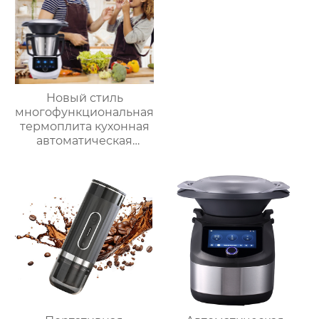
Новый стиль
многофункциональная
термоплита кухонная
автоматическая
машина для
приготовления пищи
3.5л robot cucina tm 6
новый термомиксер t6