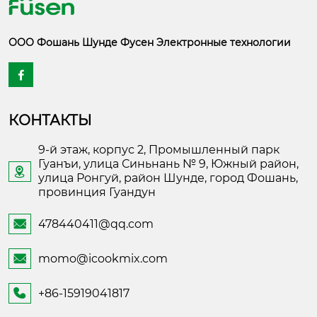
ООО Фошань Шунде Фусен Электронные технологии

КОНТАКТЫ
9-й этаж, корпус 2, Промышленный парк
Гуанъи, улица Синьнань № 9, Южный район,

улица Ронгуй, район Шунде, город Фошань,
провинция Гуандун
478440411@qq.com

momo@icookmix.com

+86-15919041817
