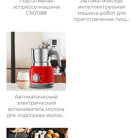
Портативная
Автоматическая
эспрессо-машина
интеллектуальная
CM2088
машина-робот для
приготовления пищи
коммерческая
машина для
приготовления
овощей Термомиксер
Автоматический
электрический
вспениватель молока
для подогрева молока,
подогрева шоколада,
корпус из матовой
нержавеющей стали,