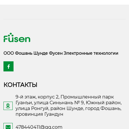
ООО Фошань Шунде Фусен Электронные технологии

КОНТАКТЫ
9-й этаж, корпус 2, Промышленный парк
Гуанъи, улица Синьнань № 9, Южный район,

улица Ронгуй, район Шунде, город Фошань,
провинция Гуандун
478440411@qq.com
