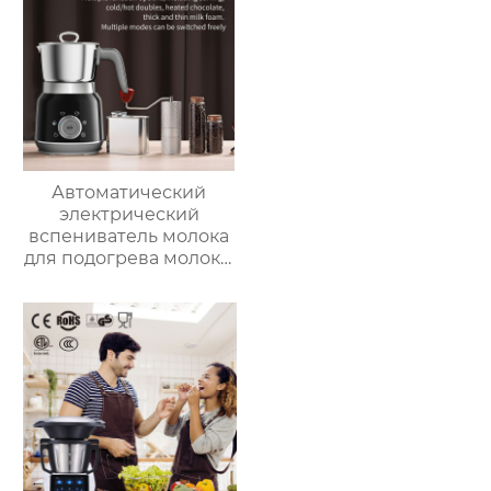
Автоматический
электрический
вспениватель молока
для подогрева молока,
подогрева шоколада,
корпус из матовой
нержавеющей стали,
домашний
пароварочный
аппарат для молока