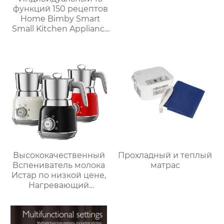
функций 150 рецептов
Home Bimby Smart
Small Kitchen Appliance
Электрический
многофункциональный
кухонный комбайн
Термопроцессор
Высококачественный
Прохладный и теплый
Вспениватель молока
матрас
Истар по низкой цене,
Нагревающий
молочную кофейную
пену, Электрический
Вспениватель молока