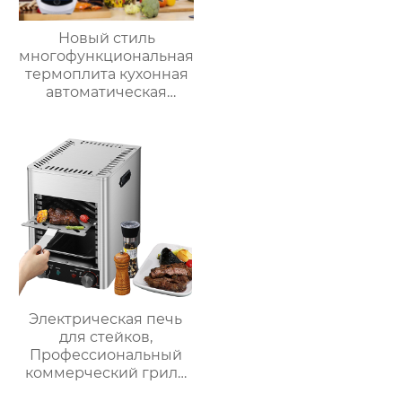
Новый стиль
многофункциональная
термоплита кухонная
автоматическая
машина для
приготовления пищи
3.5л robot cucina tm 6
новый термомиксер t6
Электрическая печь
для стейков,
Профессиональный
коммерческий гриль
для стейков на