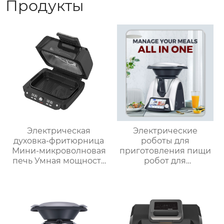
Продукты
Электрическая
Электрические
духовка-фритюрница
роботы для
Мини-микроволновая
приготовления пищи
печь Умная мощность
робот для
Безмасляная глубокая
приготовления пищи
с умной плитой
кухня Китай
серебристого цвета с
высокоскоростной
цифровым ЖК-
супница кухонный
дисплеем объемом 6
комбайн кухонная
литров двойной
техника Термомиксер