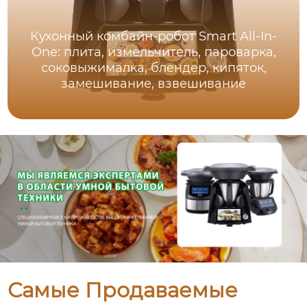
Кухонный комбайн-робот Smart All-In-
One: плита, измельчитель, пароварка,
соковыжималка, блендер, кипяток,
замешивание, взвешивание
Самые Продаваемые