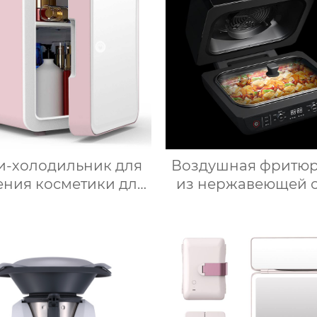
-холодильник для
Воздушная фритю
ения косметики для
из нержавеющей 
соты, Зеркальный
для здоровог
омобильный офис,
приготовления пи
уктовый напиток,
низким содержа
рудное молоко,
жира электричес
омобильный мини-
воздушная фритю
холодильник
Тостер духовк
воздушная фритю