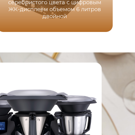
серебристого цвета с цифровым
ЖК-дисплеем объемом 6 литров
двойной