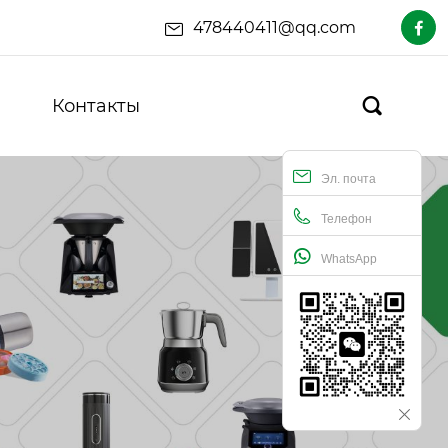
478440411@qq.com

Контакты

Эл. почта
Телефон
WhatsApp