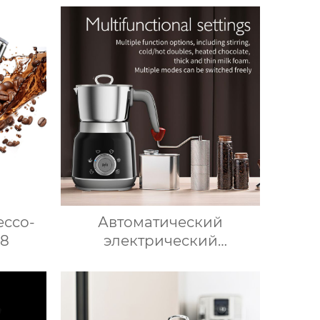
ессо-
Автоматический
8
электрический
вспениватель молока для
подогрева молока,
подогрева шоколада,
корпус из матовой