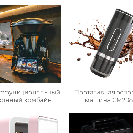
гофункциональный
Портативная эспр
хонный комбайн
машина CM208
момиксер Машина
приготовления пищи
Медленное
приготовление