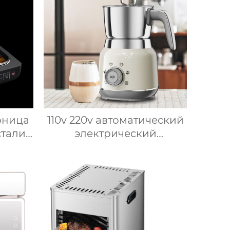
нержавеющей стали,
домашний пароварочный
аппарат для молока
рница
110v 220v автоматический
стали
электрический
о
вспениватель молока
щи с
новый вспениватель
нием
молока машина для
кая
приготовления горячего
рница
шоколада
а
рница