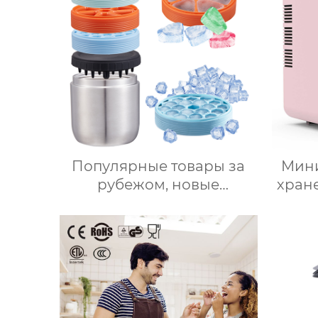
Популярные товары за
Мини
рубежом, новые
хран
продукты, ведерки для
кра
льда из нержавеющей
Авт
стали, изоляционные
Фр
ведерки, многослойное
г
приготовление льда,
авт
быстрое высвобождение,
бытовые льдогенераторы