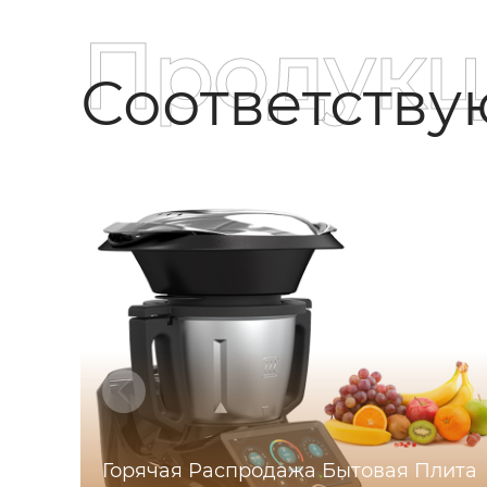
Продукц
Соответств
Горячая Распродажа Бытовая Плита