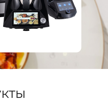
ые
кты