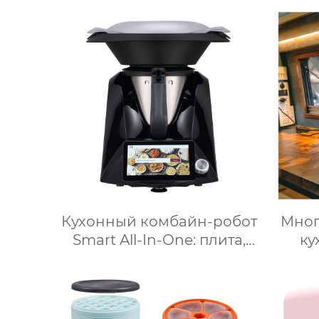
Кухонный комбайн-робот
Мно
Smart All-In-One: плита,
ку
измельчитель, пароварка,
Тер
соковыжималка, блендер,
для 
кипяток, замешивание,
взвешивание