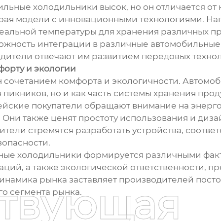
льные холодильники высок, но он отличается от
бирая модели с инновационными технологиями. Н
альной температуры для хранения различных пр
ожность интеграции в различные автомобильные 
дители отвечают им развитием передовых технол
форту и экологии
н сочетанием комфорта и экологичности. Автомо
пикников, но и как часть системы хранения прод
ейские покупатели обращают внимание на энерг
 Они также ценят простоту использования и диза
ители стремятся разработать устройства, соот
зопасности.
ные холодильники формируется различными факт
аций, а также экологической ответственности, п
 динамика рынка заставляет производителей пост
ствующая
о сегмента рынка.