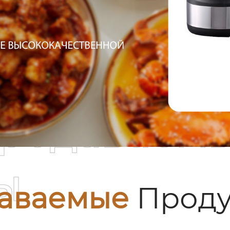
родаваем
ы
аваемые
Проду