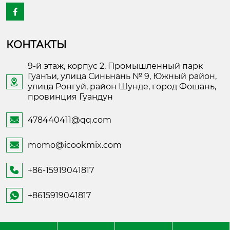

КОНТАКТЫ
9-й этаж, корпус 2, Промышленный парк
Гуанъи, улица Синьнань № 9, Южный район,

улица Ронгуй, район Шунде, город Фошань,
провинция Гуандун
478440411@qq.com

momo@icookmix.com

+86-15919041817

+8615919041817
