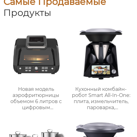
Самые Продаваемые
Продукты
Новая модель
Кухонный комбайн-
аэрофритюрницы
робот Smart All-In-One:
объемом 6 литров с
плита, измельчитель,
цифровым
пароварка,
управлением и 12
соковыжималка,
предустановленными
блендер, кипяток,
функциями Духовка
замешивание,
Электрическая
взвешивание