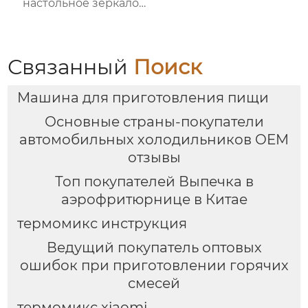
настольное зеркало
для спальни
заполняет свет
складное
косметическое
Связанный
Поиск
зеркало для
переодевания
Машина для приготовления пищи
фабрика зеркал
Основные страны-покупатели
автомобильных холодильников OEM
отзывы
Топ покупателей Выпечка в
аэрофритюрнице в Китае
термомикс инструкция
Ведущий покупатель оптовых
ошибок при приготовлении горячих
смесей
термомикс xiaomi