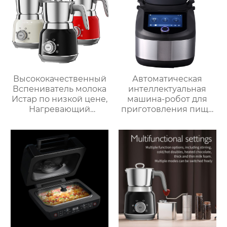
интеллектуальная
воздушная
фритюрница
Хрустящий Готовит
без масла
Высококачественный
Автоматическая
Вспениватель молока
интеллектуальная
Истар по низкой цене,
машина-робот для
Нагревающий
приготовления пищи
молочную кофейную
коммерческая
пену, Электрический
машина для
Вспениватель молока
приготовления
овощей Термомиксер