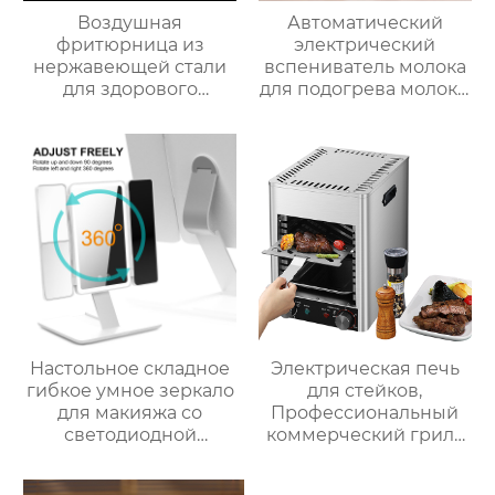
Воздушная
Автоматический
фритюрница из
электрический
нержавеющей стали
вспениватель молока
для здорового
для подогрева молока,
приготовления пищи
подогрева шоколада,
с низким
корпус из матовой
содержанием жира
нержавеющей стали,
электрическая
домашний
воздушная
пароварочный
фритюрница Тостер
аппарат для молока
духовка воздушная
фритюрница
Настольное складное
Электрическая печь
гибкое умное зеркало
для стейков,
для макияжа со
Профессиональный
светодиодной
коммерческий гриль
подсветкой
для стейков на
столешнице, 10-