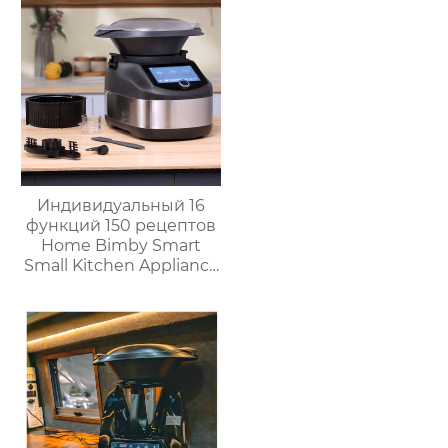
слойный гриль,
Постоянная
температура 800℃,
Нержавеющая сталь
Индивидуальный 16
функций 150 рецептов
Home Bimby Smart
Small Kitchen Appliance
Электрический
многофункциональный
кухонный комбайн
Термопроцессор