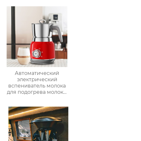
кухонный комбайн
многофункциональный
кухонный комбайн
Автоматический
электрический
вспениватель молока
для подогрева молока,
подогрева шоколада,
корпус из матовой
нержавеющей стали,
домашний
пароварочный
аппарат для молока