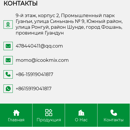
КОНТАКТЫ
9-й этаж, корпус 2, Промышленный парк
Гуанъи, улица Синьнань № 9, Южный район,

улица Ронгуй, район Шунде, город Фошань,
провинция Гуандун
478440411@qq.com

momo@icookmix.com

+86-15919041817

+8615919041817

Copyright ©Foshan Shunde Fusheng Electronic
Technology
Главная
Продукция
О Нас
Контакты