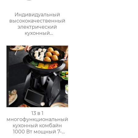
Индивидуальный
высококачественный
электрический
кухонный
многофункциональный
робот для
приготовления пищи,
кухонный комбайн,
блендер, тепловизор
13 в 1
многофункциональный
кухонный комбайн
1000 Вт мощный 7-
дюймовый сенсорный