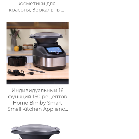
косметики для
красоты, Зеркальный
Автомобильный офис,
Фруктовый напиток,
грудное молоко,
автомобильный мини-
холодильник
Индивидуальный 16
функций 150 рецептов
Home Bimby Smart
Small Kitchen Appliance
Электрический
многофункциональный
кухонный комбайн
Термопроцессор