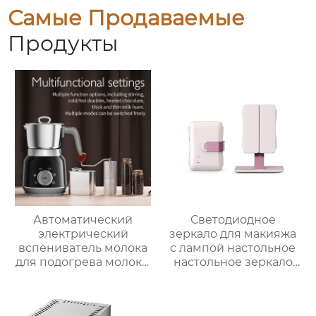
Самые Продаваемые
Продукты
Автоматический
Светодиодное
электрический
зеркало для макияжа
вспениватель молока
с лампой настольное
для подогрева молока,
настольное зеркало
подогрева шоколада,
для спальни
корпус из матовой
заполняет свет
нержавеющей стали,
складное