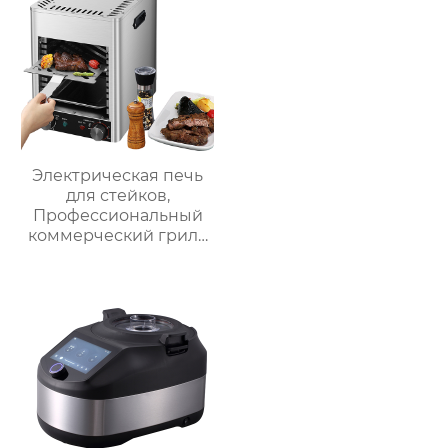
домашний
косметическое
пароварочный
зеркало для
аппарат для молока
переодевания
фабрика зеркал
Электрическая печь
для стейков,
Профессиональный
коммерческий гриль
для стейков на
столешнице, 10-
слойный гриль,
Постоянная
температура 800℃,
Нержавеющая сталь