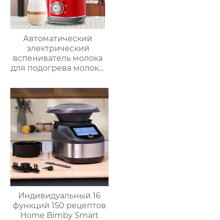
Автоматический
электрический
вспениватель молока
для подогрева молока,
подогрева шоколада,
корпус из матовой
нержавеющей стали,
домашний
пароварочный
аппарат для молока
Индивидуальный 16
функций 150 рецептов
Home Bimby Smart