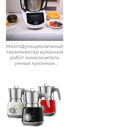
дисплеем объемом 6
литров двойной
Многофункциональный
термомиксер кухонный
робот измельчитель
умные кухонные
комбайны
термомиксер Китай
для продажи с
мясорубкой и Wi-Fi