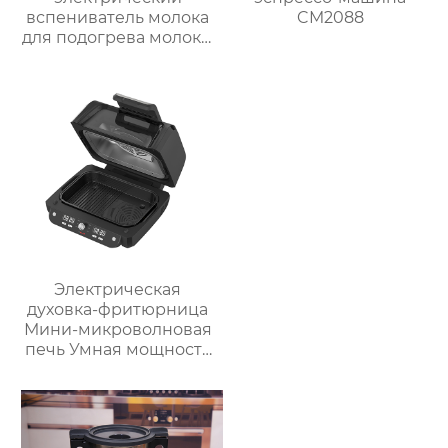
вспениватель молока
CM2088
для подогрева молока,
подогрева шоколада,
корпус из матовой
нержавеющей стали,
домашний
пароварочный
аппарат для молока
Электрическая
духовка-фритюрница
Мини-микроволновая
печь Умная мощность
Безмасляная глубокая
с умной плитой
серебристого цвета с
цифровым ЖК-