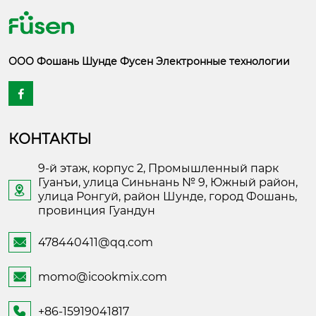
ООО Фошань Шунде Фусен Электронные технологии

КОНТАКТЫ
9-й этаж, корпус 2, Промышленный парк
Гуанъи, улица Синьнань № 9, Южный район,

улица Ронгуй, район Шунде, город Фошань,
провинция Гуандун
478440411@qq.com

momo@icookmix.com

+86-15919041817
