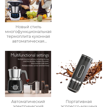
Новый стиль
многофункциональная
термоплита кухонная
автоматическая
машина для
приготовления пищи
3.5л robot cucina tm 6
новый термомиксер t6
Автоматический
Портативная
электрический
эспрессо-машина