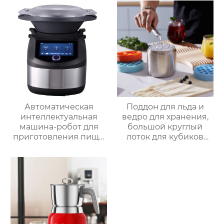
кухонный комбайн
многофункциональный
кухонный комбайн
Автоматическая
Поддон для льда и
интеллектуальная
ведро для хранения,
машина-робот для
большой круглый
приготовления пищи
лоток для кубиков
коммерческая
льда из пищевого
машина для
силикона с крышкой,
приготовления
изготовленный на
овощей Термомиксер
заказ