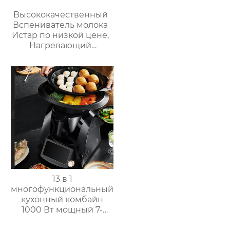
Высококачественный
Вспениватель молока
Истар по низкой цене,
Нагревающий
молочную кофейную
пену, Электрический
Вспениватель молока
13 в 1
многофункциональный
кухонный комбайн
1000 Вт мощный 7-
дюймовый сенсорный