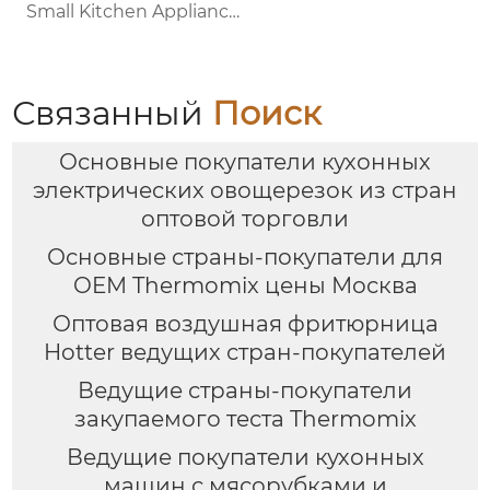
Small Kitchen Appliance
Электрический
многофункциональный
кухонный комбайн
Термопроцессор
Связанный
Поиск
Основные покупатели кухонных
электрических овощерезок из стран
оптовой торговли
Основные страны-покупатели для
OEM Thermomix цены Москва
Оптовая воздушная фритюрница
Hotter ведущих стран-покупателей
Ведущие страны-покупатели
закупаемого теста Thermomix
Ведущие покупатели кухонных
машин с мясорубками и