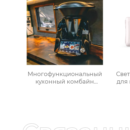
грудное молоко,
жи
автомобильный мини-
возд
холодильник
возд
Многофункциональный
Све
кухонный комбайн
для
Термомиксер Машина
наст
для приготовления пищи
зер
Медленное
запо
приготовление
косм
д