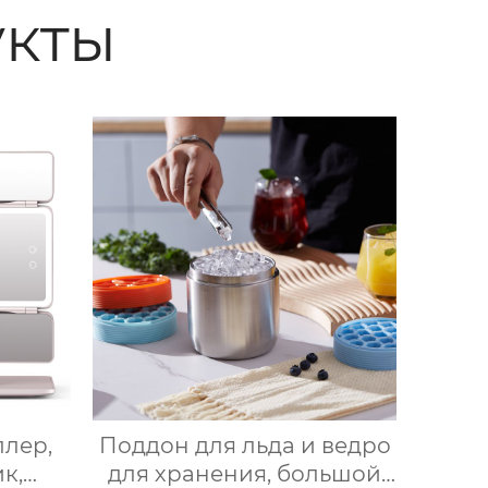
кты
ллер,
Поддон для льда и ведро
к,
для хранения, большой