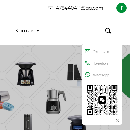
478440411@qq.com

Контакты

Эл. почта
Телефон
WhatsApp