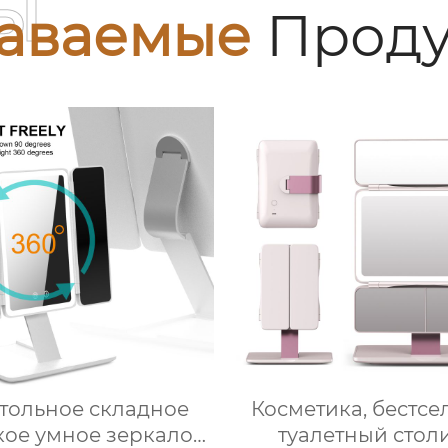
ы
аваемые
Проду
тольное складное
Косметика, бестсе
кое умное зеркало
туалетный столи