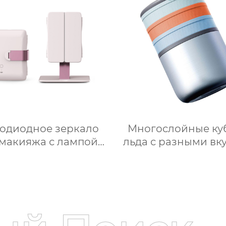
ра электрическая
умной плитой
ушная фритюрница
серебристого цве
Тостер духовка
цифровым ЖК-дис
ушная фритюрница
объемом 6 литр
двойной
тодиодное зеркало
Многослойные ку
 макияжа с лампой
льда с разными вк
ольное настольное
своими руками 2 
кало для спальни
форма для льда
лняет свет складное
ведерко для хран
етическое зеркало
форма для ведерк
ля переодевания
льда
фабрика зеркал