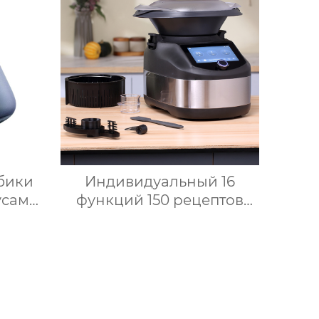
корпус из матовой
та с
нержавеющей стали,
плеем
домашний пароварочный
ов
аппарат для молока
бики
Индивидуальный 16
усами
функций 150 рецептов
в 1
Home Bimby Smart Small
 и
Kitchen Appliance
ения
Электрический
а для
многофункциональный
кухонный комбайн
Термопроцессор