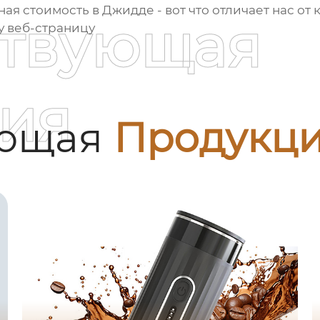
ная стоимость в Джидде - вот что отличает нас от
ствующая
у веб-страницу
ия
ующая
Продукц