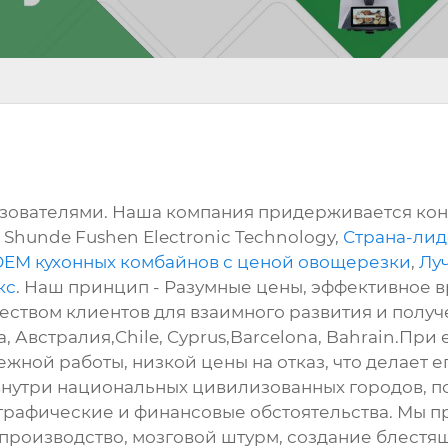
ьзователями. Наша компания придерживается кон
Shunde Fushen Electronic Technology,
Страна-лид
OEM кухонных комбайнов с ценой овощерезки
,
Лу
кс
. Наш принцип - Разумные цены, эффективное 
ством клиентов для взаимного развития и получе
а, Австралия,Chile, Cyprus,Barcelona, Bahrain.Пр
жной работы, низкой цены на отказ, что делает 
внутри национальных цивилизованных городов, п
ографические и финансовые обстоятельства. Мы
производство, мозговой штурм, создание блестящ