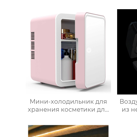
Истар по низкой цене,
Нагревающий молочную
свето
кофейную пену,
Электрический
Вспениватель молока
Мини-холодильник для
Возд
хранения косметики для
из н
красоты, Зеркальный
Автомобильный офис,
при
Фруктовый напиток,
низ