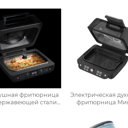
для макияжа со
светодиодное осве
диодной подсветкой
дорожное зеркало
макияжа, тройн
увеличительное зе
для макияжа 
подсветкой
ушная фритюрница
Электрическая дух
ержавеющей стали
фритюрница Ми
для здорового
микроволновая п
готовления пищи с
Умная мощнос
ким содержанием
Безмасляная глубо