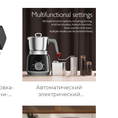
щение,
круглый лоток для
 для
кубиков льда из
ое
пищевого силикона с
ркало
крышкой, изготовленный
с
на заказ
овка-
Автоматический
ни-
электрический
ечь
вспениватель молока для
ть
подогрева молока,
кая с
подогрева шоколада,